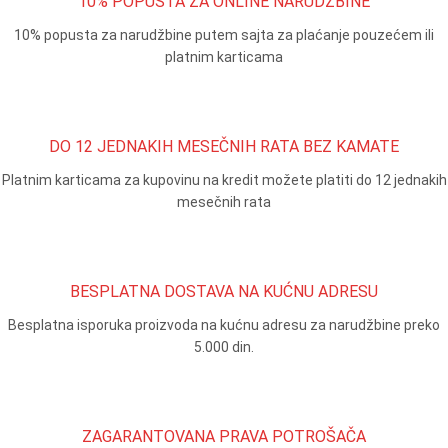
10% POPUSTA ZA ONLINE NARUDŽBINE
10% popusta za narudžbine putem sajta za plaćanje pouzećem ili
platnim karticama
DO 12 JEDNAKIH MESEČNIH RATA BEZ KAMATE
Platnim karticama za kupovinu na kredit možete platiti do 12 jednakih
mesečnih rata
BESPLATNA DOSTAVA NA KUĆNU ADRESU
Besplatna isporuka proizvoda na kućnu adresu za narudžbine preko
5.000 din.
ZAGARANTOVANA PRAVA POTROŠAČA