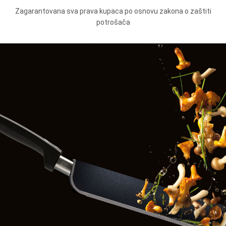
Zagarantovana sva prava kupaca po osnovu zakona o zaštiti
potrošača