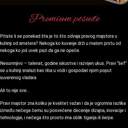
Premium posuđe
Pitate li se ponekad šta je to što odvaja pravog majstora u
kuhinji od amatera? Nekoga ko kuvanje drži u malom prstu od
nekoga ko još uvek pazi da ga ne opeče.
Nesumnjivo – talenat, godine iskustva i razvijen ukus. Pravi “šef”
se u kuhinji snalazi kao riba u vodi i gospodari njom poput
suverenog vladara
Ali to nije sve…
Pravi majstor zna koliko je kvalitet važan i da je ogromna razlika
između nečega čemu su posvećene decenije dizajna, inovacije i
tehnologije, i nečega što prosto ima oblik tiganja ili šerpe.