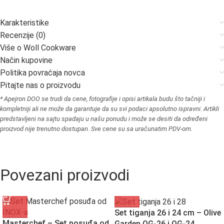
Karakteristike
Recenzije (0)
Više o Woll Cookware
Način kupovine
Politika povraćaja novca
Pitajte nas o proizvodu
* Apejron DOO se trudi da cene, fotografije i opisi artikala budu što tačniji i
kompletniji ali ne može da garantuje da su svi podaci apsolutno ispravni. Artikli
predstavljeni na sajtu spadaju u našu ponudu i može se desiti da određeni
proizvod nije trenutno dostupan. Sve cene su sa uračunatim PDV-om.
Povezani proizvodi
Set tiganja 26 i 24 cm – Olive
Masterchef – Set posuđa od
Garden OG-26 i OG-24