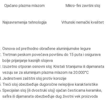
Ojačano plazma mlazom
Mikro-fini završni sloj
Najsavremenija tehnologija
Vrhunski nemački kvalitet
Osnova od prethodno obrađene aluminijumske legure
Tretman peskom povećava površinu do 15 puta i osigurava
bolje prijanjanje kasnijih slojeva
Izuzetno otporan osnovni sloj: Kristali titanijuma ili dijamanata
vezuju se za aluminijum plazma mlazom na 20.000°C
Jedinstveni zaštitni sloj protiv korozije
Treći sloj obezbeđuje dugoročne nelepljive karakteristike
Specijalan sloj (ili dvostruki sloj) ojačan česticama keramike,
safira ili dijamanata obezbeđuje dug životni vek proizvoda