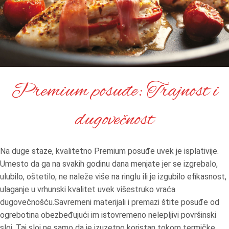
Premium posuđe: Trajnost i
dugovečnost
Na duge staze, kvalitetno Premium posuđe uvek je isplativije.
Umesto da ga na svakih godinu dana menjate jer se izgrebalo,
ulubilo, oštetilo, ne naleže više na ringlu ili je izgubilo efikasnost,
ulaganje u vrhunski kvalitet uvek višestruko vraća
dugovečnošću.Savremeni materijali i premazi štite posuđe od
ogrebotina obezbeđujući im istovremeno nelepljivi površinski
sloj. Taj sloj ne samo da je izuzetno koristan tokom termičke