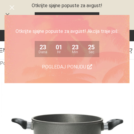
Otkrijte sjajne popuste za avgust!
23
01
23
24
Dana
Hr
Min
Sec
Otkrijte sjajne popuste za avgust! Akcija traje još:
23
01
23
24
MENI
Dana
Hr
Min
Sec
Početna
/
Posuđe
/
Kaserole
POGLEDAJ PONUDU