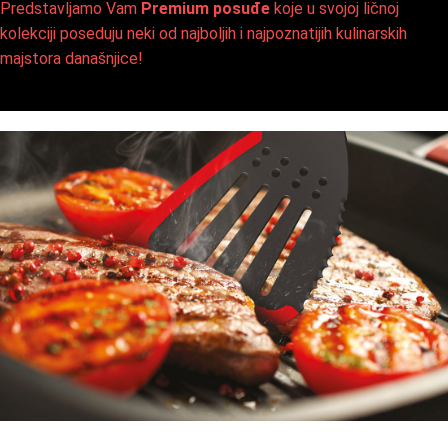
Predstavljamo Vam
Premium posuđe
koje u svojoj ličnoj
kolekciji poseduju neki od najboljih i najpoznatijih kulinarskih
majstora današnjice!