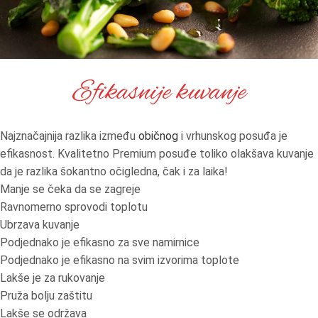
Efikasnije kuvanje
Najznačajnija razlika između
običnog
i vrhunskog posuđa je
efikasnost. Kvalitetno Premium posuđe toliko olakšava kuvanje
da je razlika šokantno očigledna, čak i za laika!
Manje se čeka da se zagreje
Ravnomerno sprovodi toplotu
Ubrzava kuvanje
Podjednako je efikasno za sve namirnice
Podjednako je efikasno na svim izvorima toplote
Lakše je za rukovanje
Pruža bolju zaštitu
Lakše se održava