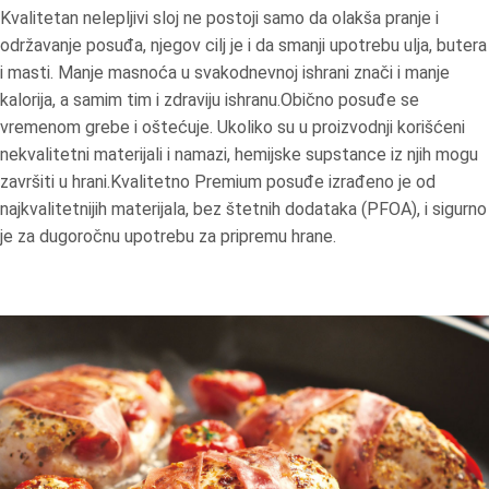
Kvalitetan nelepljivi sloj ne postoji samo da olakša pranje i
održavanje posuđa, njegov cilj je i da smanji upotrebu ulja, butera
i masti. Manje masnoća u svakodnevnoj ishrani znači i manje
kalorija, a samim tim i zdraviju ishranu.Obično posuđe se
vremenom grebe i oštećuje. Ukoliko su u proizvodnji korišćeni
nekvalitetni materijali i namazi, hemijske supstance iz njih mogu
završiti u hrani.Kvalitetno Premium posuđe izrađeno je od
najkvalitetnijih materijala, bez štetnih dodataka (PFOA), i sigurno
je za dugoročnu upotrebu za pripremu hrane.