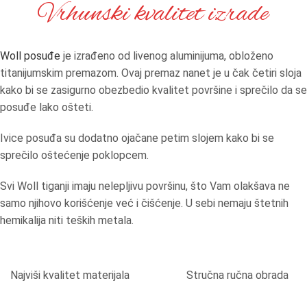
Vrhunski kvalitet izrade
Woll posuđe
je izrađeno od livenog aluminijuma, obloženo
titanijumskim premazom. Ovaj premaz nanet je u čak četiri sloja
kako bi se zasigurno obezbedio kvalitet površine i sprečilo da se
posuđe lako ošteti.
Ivice posuđa su dodatno ojačane petim slojem kako bi se
sprečilo oštećenje poklopcem.
Svi Woll tiganji imaju nelepljivu površinu, što Vam olakšava ne
samo njihovo korišćenje već i čišćenje. U sebi nemaju štetnih
hemikalija niti teških metala.
Najviši kvalitet materijala
Stručna ručna obrada