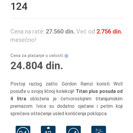
124
Cena na rate:
27.560
din.
Već od
2.756
din.
mesečno!
Cena za plaćanje u celosti:
i
24.804
din.
Postoji razlog zašto Gordon Ramzi koristi Woll
posuđe u svojoj ličnoj kolekciji!
Titan plus posuda od
4 litra
obložena je četvoroslojnim titanijumskim
premazom. Ivice su dodatno ojačane i petim koji
sprečava oštećenje usled korišćenja poklopca.