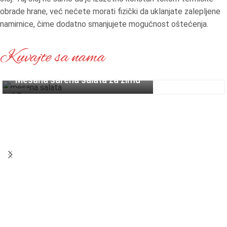
obrade hrane, već nećete morati fizički da uklanjate zalepljene
namirnice, čime dodatno smanjujete mogućnost oštećenja.
Kuvajte sa nama
Mešana šarena salata za zimu
19
SEP