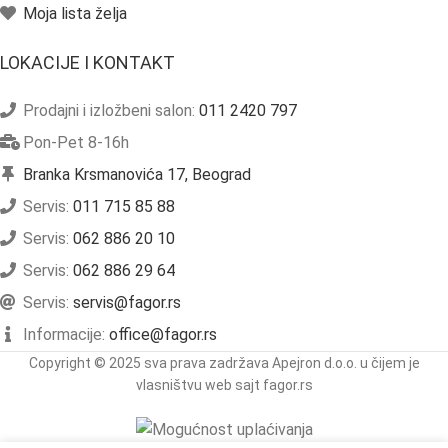
Moja lista želja
LOKACIJE I KONTAKT
Prodajni i izložbeni salon:
011 2420 797
Pon-Pet 8-16h
Branka Krsmanovića 17, Beograd
Servis:
011 715 85 88
Servis:
062 886 20 10
Servis:
062 886 29 64
Servis:
servis@fagor.rs
Informacije:
office@fagor.rs
Copyright © 2025 sva prava zadržava Apejron d.o.o. u čijem je
vlasništvu web sajt fagor.rs