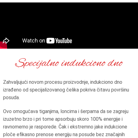
Specijalno indukciono dno
Zahvaljujući novom procesu proizvodnje, indukciono dno
izrađeno od specijalizovanog čelika pokriva čitavu površinu
posuda.
Ovo omogućava tiganjima, loncima i šerpama da se zagreju
izuzetno brzo i pri tome apsorbuju skoro 100% energije i
ravnomerno je rasporede. Čak i ekstremno jake indukcione
ploče efikasno prenose energiju na posude bez značajnih