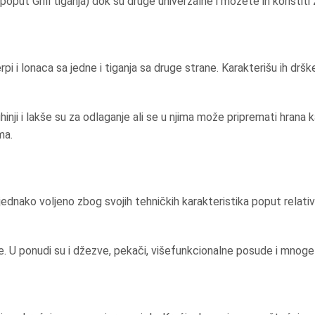
 Grill tiganja) dok su druge univerzalne i možete ih koristiti za v
 i lonaca sa jedne i tiganja sa druge strane. Karakterišu ih dršk
nji i lakše su za odlaganje ali se u njima može pripremati hrana ka
ma.
djednako voljeno zbog svojih tehničkih karakteristika poput relativn
ce. U ponudi su i džezve, pekači, višefunkcionalne posude i mnoge