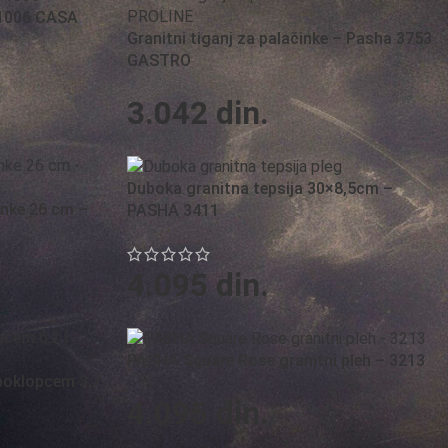
 1006 CASA
Granitni tiganj za palačinke – Pasha 3753
GASTRO
3.042
din.
Duboka granitna tepsija 30×8,5cm –
inke 26 cm –
PASHA 3411
4.095
din.
PASHA Square Rose granitni pleh – 3213
poklopcem 3,7
4.095
din.