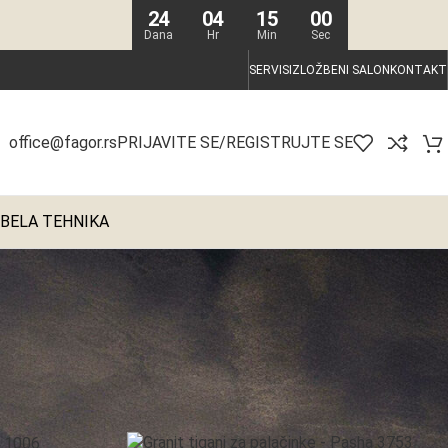
24
04
14
59
Dana
Hr
Min
Sec
SERVIS
IZLOŽBENI SALON
KONTAKT
PRIJAVITE SE/REGISTRUJTE SE
office@fagor.rs
BELA TEHNIKA
Prikaz 1–20 od 99 rezultata
Prikaz
20
40
Sve