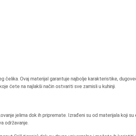
 čelika. Ovaj materijal garantuje najbolje karakteristike, dugove
je ćete na najlakši način ostvariti sve zamisli u kuhinji.
rukovanje jelima dok ih pripremate. Izrađeni su od materijala koji
ava održavanje.