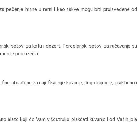
 za pečenje hrane u rerni i kao takve mogu biti proizvedene od
nski setovi za kafu i dezert. Porcelanski setovi za ručavanje su
emente posluženja.
fino obrađeno za najefikasnije kuvanje, dugotrajno je, praktično i
ne alate koji će Vam višestruko olakšati kuvanje i od Vaših jela