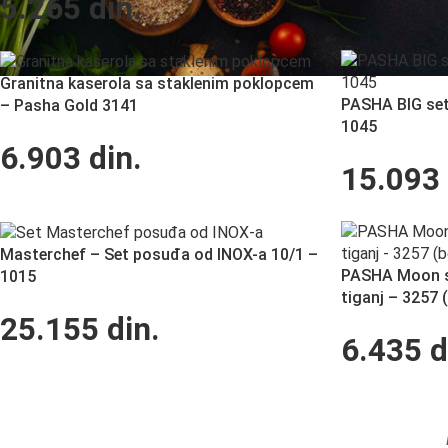
5.265
din.
Granitna kaserola sa staklenim poklopcem
PASHA BIG set
– Pasha Gold 3141
1045
6.903
din.
15.093
Masterchef – Set posuđa od INOX-a 10/1 –
PASHA Moon se
1015
tiganj – 3257 
25.155
din.
6.435
d