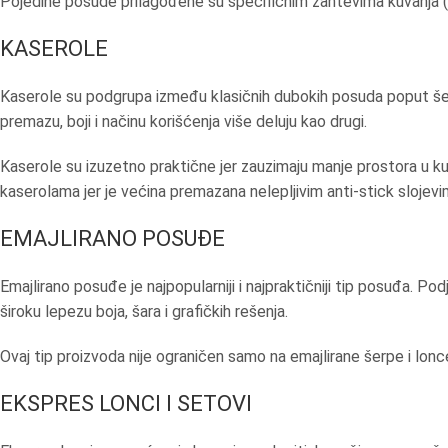
Pojedine posude prilagođene su specifičnim zahtevima kuvanja (poput
KASEROLE
Kaserole su podgrupa između klasičnih dubokih posuda poput šerpi
premazu, boji i načinu korišćenja više deluju kao drugi.
Kaserole su izuzetno praktične jer zauzimaju manje prostora u kuhi
kaserolama jer je većina premazana nelepljivim anti-stick slojevi
EMAJLIRANO POSUĐE
Emajlirano posuđe je najpopularniji i najpraktičniji tip posuđa. Po
široku lepezu boja, šara i grafičkih rešenja.
Ovaj tip proizvoda nije ograničen samo na emajlirane šerpe i lon
EKSPRES LONCI I SETOVI