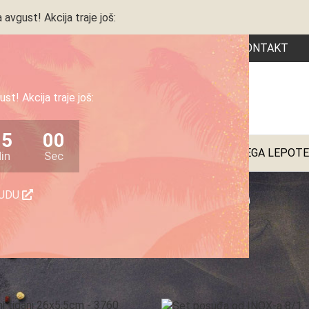
 avgust! Akcija traje još:
OČETNA
PRODAVNICA
AKCIJA
KATALOG
RECEPTI
KONTAKT
st! Akcija traje još:
Vrsta proizvoda
14
59
JA
KUHINJSKI APARATI
KUĆNI APARATI
POSUĐE
NEGA LEPOTE
in
Sec
Posuđe
NUDU