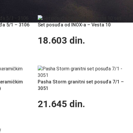
đa 5/1 – 3106
Set posuđa od INOX-a – Vesta 10
18.603
din.
keramičkim
Pasha Storm granitni set posuđa 7/1 –
)
3051
21.645
din.
!