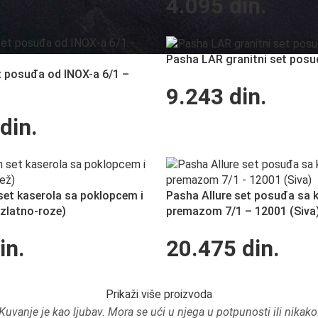
4.095
din.
Pasha LAR granitni set posu
 posuđa od INOX-a 6/1 –
9.243
din.
din.
t kaserola sa poklopcem i
Pasha Allure set posuđa sa 
(zlatno-roze)
premazom 7/1 – 12001 (Siva
in.
20.475
din.
Prikaži više proizvoda
Kuvanje je kao ljubav. Mora se ući u njega u potpunosti ili nikako