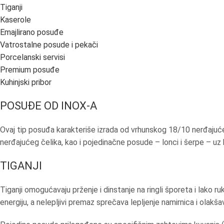
Tiganji
Kaserole
Emajlirano posuđe
Vatrostalne posude i pekači
Porcelanski servisi
Premium posuđe
Kuhinjski pribor
POSUĐE OD INOX-A
Ovaj tip posuđa karakteriše izrada od vrhunskog 18/10 nerđajućeg
nerđajućeg čelika, kao i pojedinačne posude – lonci i šerpe – uz ko
TIGANJI
Tiganji omogućavaju prženje i dinstanje na ringli šporeta i lako 
energiju, a nelepljivi premaz sprečava lepljenje namirnica i olakš