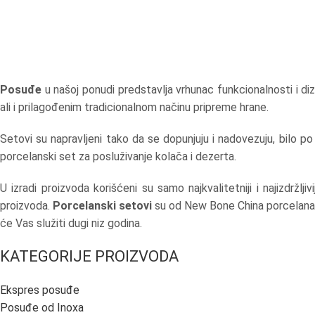
Posuđe
u našoj ponudi predstavlja vrhunac funkcionalnosti i diza
ali i prilagođenim tradicionalnom načinu pripreme hrane.
Setovi su napravljeni tako da se dopunjuju i nadovezuju, bilo p
porcelanski set za posluživanje kolača i dezerta.
U izradi proizvoda korišćeni su samo najkvalitetniji i najizdržljivij
proizvoda.
Porcelanski setovi
su od New Bone China porcelana
će Vas služiti dugi niz godina.
KATEGORIJE PROIZVODA
Ekspres posuđe
Posuđe od Inoxa