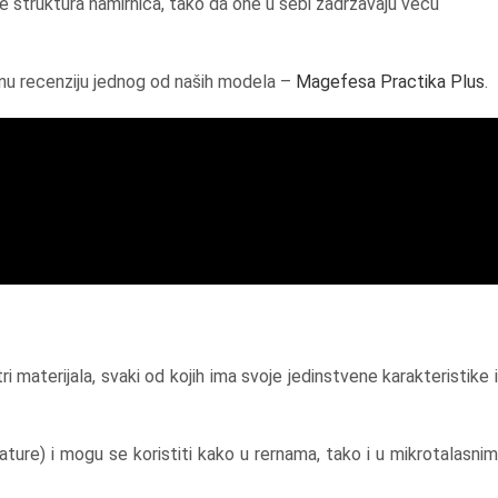
 struktura namirnica, tako da one u sebi zadržavaju veću
isnu recenziju jednog od naših modela –
Magefesa Practika Plus
.
materijala, svaki od kojih ima svoje jedinstvene karakteristike i
re) i mogu se koristiti kako u rernama, tako i u mikrotalasnim