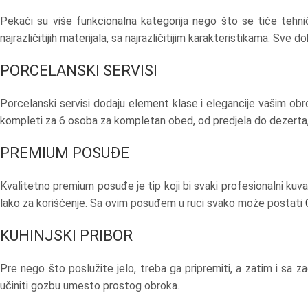
Pekači su više funkcionalna kategorija nego što se tiče tehni
najrazličitijih materijala, sa najrazličitijim karakteristikama. Sv
PORCELANSKI SERVISI
Porcelanski servisi dodaju element klase i elegancije vašim obro
kompleti za 6 osoba za kompletan obed, od predjela do dezerta, 
PREMIUM POSUĐE
Kvalitetno premium posuđe je tip koji bi svaki profesionalni kuvar
lako za korišćenje. Sa ovim posuđem u ruci svako može postati
KUHINJSKI PRIBOR
Pre nego što poslužite jelo, treba ga pripremiti, a zatim i sa z
učiniti gozbu umesto prostog obroka.