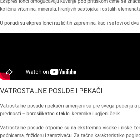
Ekspres lonci omogućavaju kuvanje pod pritiskom čime se značaj
količinu vitamina, minerala, hranljivih sastojaka i ostalih elemen
U ponudi su ekpres lonci različitih zapremina, kao i setovi od d
VATROSTALNE POSUDE I PEKAČI
Vatrostalne posude i pekači namenjeni su pre svega pečenju a pot
prednosti –
borosilikatno staklo
, keramika i ugljeni čelik.
Vatrostalne posude otporne su na ekstremno visoke i niske tem
pećnicama, frižideru i zamrzivaču. Za tačne karakteristike pogled