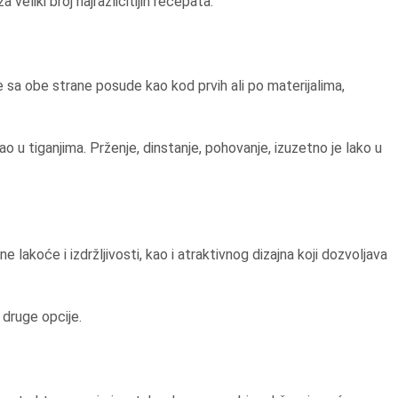
eliki broj najrazličitijih recepata.
e sa obe strane posude kao kod prvih ali po materijalima,
o u tiganjima. Prženje, dinstanje, pohovanje, izuzetno je lako u
e lakoće i izdržljivosti, kao i atraktivnog dizajna koji dozvoljava
 druge opcije.