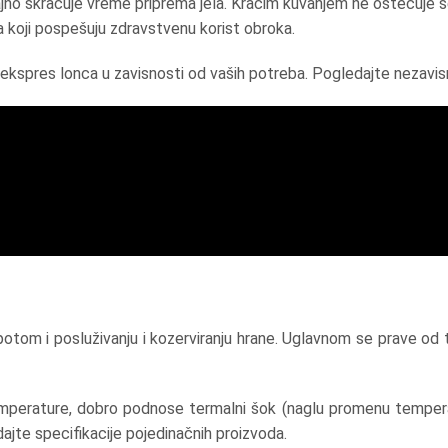
no skraćuje vreme priprema jela. Kraćim kuvanjem ne oštećuje se
ata koji pospešuju zdravstvenu korist obroka.
va ekspres lonca u zavisnosti od vaših potreba. Pogledajte nezav
om i posluživanju i kozerviranju hrane. Uglavnom se prave od tri 
perature, dobro podnose termalni šok (naglu promenu temperatu
ajte specifikacije pojedinačnih proizvoda.