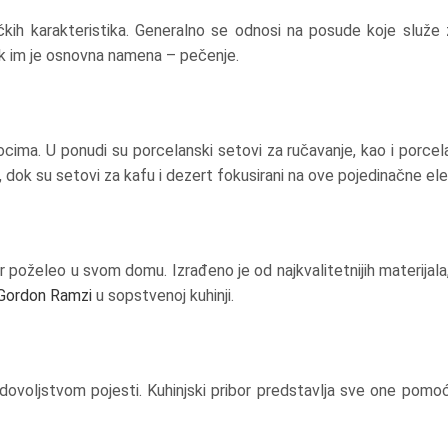
čkih karakteristika. Generalno se odnosi na posude koje služe
e dok im je osnovna namena – pečenje.
cima. U ponudi su porcelanski setovi za ručavanje, kao i porcela
dok su setovi za kafu i dezert fokusirani na ove pojedinačne el
 poželeo u svom domu. Izrađeno je od najkvalitetnijih materijala, 
Gordon Ramzi
u sopstvenoj kuhinji.
adovoljstvom pojesti. Kuhinjski pribor predstavlja sve one pomoć