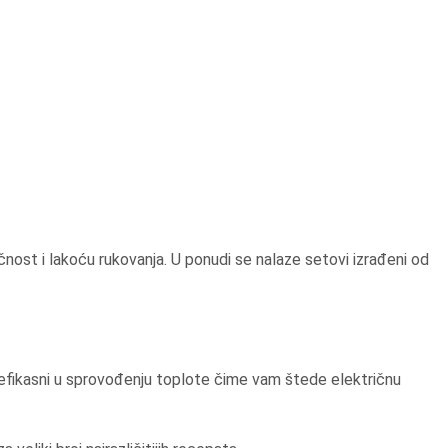
čnost i lakoću rukovanja. U ponudi se nalaze setovi izrađeni od
 su efikasni u sprovođenju toplote čime vam štede električnu