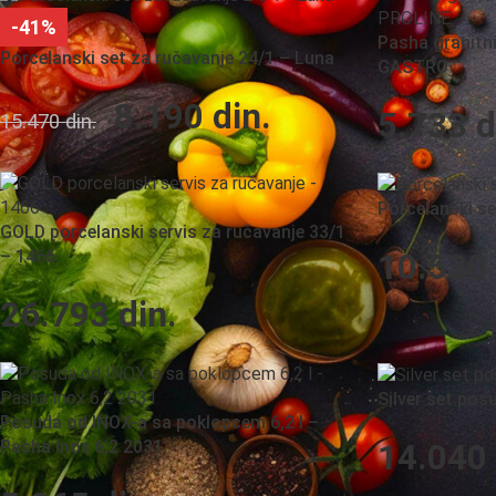
-41%
Pasha granitn
Porcelanski set za ručavanje 24/1 – Luna
GASTRO
8.190
din.
5.733
d
15.470
din.
Porcelanski se
GOLD porcelanski servis za ručavanje 33/1
– 1466
10.530
26.793
din.
Silver set pos
Posuda od INOX-a sa poklopcem 6,2 l –
Pasha Inox 6,2 2031
14.040