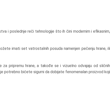
tva i poslednje reči tehnologije što ih čini modernim i efikasnim,
možete imati set vatrostalnih posuda namenjen pečenju hrane, ili
 za pripremu hrane, a takođe se i vizuelno odvajaju od slični
e potrebno bićete sigurni da dobijate fenomenalan proizvod koji