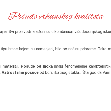
Posuđe vrhunskog kvaliteta
jna. Svi proizvodi izrađeni su u kombinaciji višedecenijskog iskus
o tipu hrane kojem su namenjeni, bilo po načinu pripreme. Tako 
i materijali.
Posude od Inoxa
imaju fenomenalne karakteristike
.
Vatrostalne posude
od borsilikatnog stakla… Šta god da Vam j