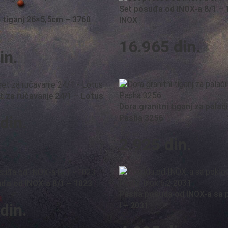
Set posuđa od INOX-a 8/1 –
i tiganj 26×5,5cm – 3760
INOX
16.965
din.
in.
t za ručavanje 24/1 – Lotus
Dora granitni tiganj za palač
Pasha 3256
din.
2.925
din.
uđa od INOX-a 8/1 – 1023
Pasha posuda od INOX-a sa 
l – 2031
din.