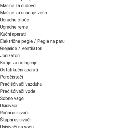
Mašine za sudove
Mašine za sušenje veša
Ugradne ploče
Ugradne rerne
Kućni aparati
Električne pegle / Pegle na paru
Grejalice / Ventilatori
Jonizatori
Kutije za odlaganje
Ostali kućni aparati
Paročistači
Prečišćivači vazduha
Prečišćivači vode
Sobne vage
Usisivači
Ručni usisivači
Štapni usisivači
Usisivači na vodu