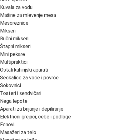
Kuvala za vodu
Mašine za mlevenje mesa
Mesoreznice
Mikseri
Ručni mikseri
Štapni mikseri
Mini pekare
Multipraktici
Ostali kuhinjski aparati
Seckalice za voće i povrće
Sokovnici
Tosteri i sendvičari
Nega lepote
Aparati za brijanje i depiliranje
Električni grejači, ćebe i podloge
Fenovi
Masažeri za telo