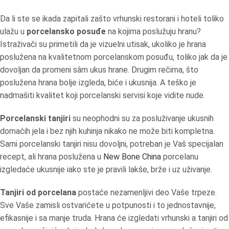
Da li ste se ikada zapitali zašto vrhunski restorani i hoteli toliko
ulažu u
porcelansko posuđe
na kojima poslužuju hranu?
Istraživači su primetili da je vizuelni utisak, ukoliko je hrana
poslužena na kvalitetnom porcelanskom posuđu, toliko jak da je
dovoljan da promeni sâm ukus hrane. Drugim rečima, što
poslužena hrana bolje izgleda, biće i ukusnija. A teško je
nadmašiti kvalitet koji porcelanski servisi koje vidite nude.
Porcelanski tanjiri
su neophodni su za posluživanje ukusnih
domaćih jela i bez njih kuhinja nikako ne može biti kompletna.
Sami porcelanski tanjiri nisu dovoljni, potreban je Vaš specijalan
recept, ali hrana poslužena u
New Bone China
porcelanu
izgledaće ukusnije iako ste je pravili lakše, brže i uz uživanje.
Tanjiri od porcelana
postaće nezamenljivi deo Vaše trpeze.
Sve Vaše zamisli ostvarićete u potpunosti i to jednostavnije,
efikasnije i sa manje truda. Hrana će izgledati vrhunski a tanjiri od