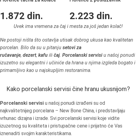
1.872
din.
2.223
din.
Uvek ima vremena za čaj i mesta za još jedan kolač!
Ne postoji ništa što ostavlja utisak dobrog ukusa kao kvalitetan
porcelan. Bilo da su u pitanju
setovi za
ručavanje
,
dezert
,
kafu
ili
čaj
.
Porcelanski servisi
u našoj ponudi
izuzetno su elegantni i učiniće da hrana u njima izgleda bogato i
primamljivo kao u najskupljim restoranima.
Kako porcelanski servisi čine hranu ukusnijom?
Porcelanski servisi
u našoj ponudi izrađeni su od
najkvalitetnijeg porcelana – New Bone China, i predstavljaju
vrhunac dizajna i izrade. Svi porcelanski servisi koje vidite
izuzetnog su kvaliteta i pristupačne cene i prijatno će Vas
iznenaditi svojim karakteristikama.