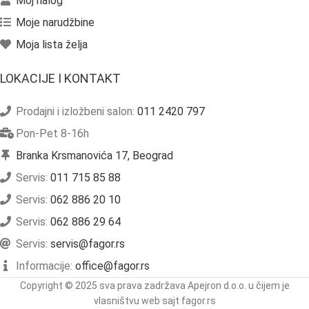
Moj nalog
Moje narudžbine
Moja lista želja
LOKACIJE I KONTAKT
Prodajni i izložbeni salon:
011 2420 797
Pon-Pet 8-16h
Branka Krsmanovića 17, Beograd
Servis:
011 715 85 88
Servis:
062 886 20 10
Servis:
062 886 29 64
Servis:
servis@fagor.rs
Informacije:
office@fagor.rs
Copyright © 2025 sva prava zadržava Apejron d.o.o. u čijem je
vlasništvu web sajt fagor.rs