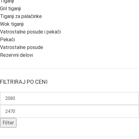
Tiganji
Gril tiganji
Tiganji za palačinke
Wok tiganji
Vatrostalne posude i pekači
Pekači
Vatrostalne posude
Rezervni delovi
FILTRIRAJ PO CENI
Filter