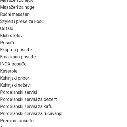
Masažeri za leđa
Masažeri za noge
Ručni masažeri
Styleri i prese za kosu
Ostalo
Klub stolovi
Posuđe
Ekspres posuđe
Emajlirano posuđe
INOX posuđe
Kaserole
Kuhinjski pribor
Kuhinjski noževi
Porcelanski servisi
Porcelanski servisi za dezert
Porcelanski servisi za kafu
Porcelanski servisi za ručavanje
Premium posuđe