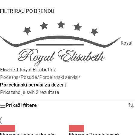
FILTRIRAJ PO BRENDU
Royal
Elisabeth
Royal Elisabeth
2
Početna
/
Posuđe
/
Porcelanski servisi
/
Porcelanski servisi za dezert
Prikazano je svih 2 rezultata
Prikaži filtere
Florence tacna za kolače
Florence 2 poslužavnik