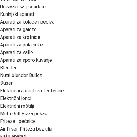
Usisivači sa posudom
Kuhinjski aparati
Aparati za kolače i peciva
Aparati za galete
Aparati za krofnice
Aparati za palačinke
Aparati za vafle
Aparati za sporo kuvanje
Blenderi
Nutri blender Bullet
Đuseri
Električni aparati za testenine
Električni lonci
Električni roštilji
Multi Grill Pizza pekač
Friteze i pećnice
Air Fryer: Friteza bez ulja
Kafe aparati