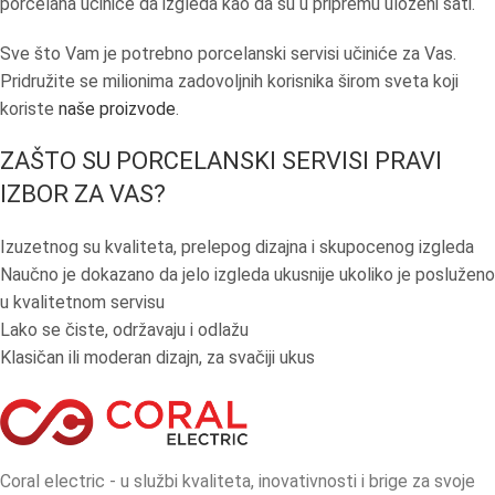
porcelana učiniće da izgleda kao da su u pripremu uloženi sati.
Sve što Vam je potrebno porcelanski servisi učiniće za Vas.
Pridružite se milionima zadovoljnih korisnika širom sveta koji
koriste
naše proizvode
.
ZAŠTO SU PORCELANSKI SERVISI PRAVI
IZBOR ZA VAS?
Izuzetnog su kvaliteta, prelepog dizajna i skupocenog izgleda
Naučno je dokazano da jelo izgleda ukusnije ukoliko je posluženo
u kvalitetnom servisu
Lako se čiste, održavaju i odlažu
Klasičan ili moderan dizajn, za svačiji ukus
Coral electric - u službi kvaliteta, inovativnosti i brige za svoje