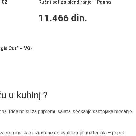
-02
Ručni set za blendiranje – Panna
11.466
din.
gie Cut” – VG-
 u kuhinji?
potreba. Idealne su za pripremu salata, seckanje sastojaka mešanje
premine, kao i izrađene od kvalitetnijih materijala – poput