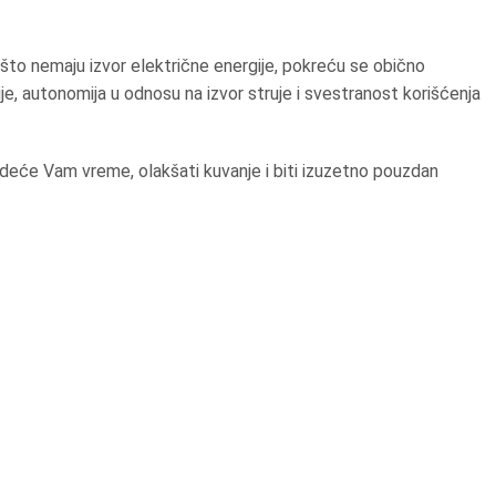
Pošto nemaju izvor električne energije, pokreću se obično
je, autonomija u odnosu na izvor struje i svestranost korišćenja
edeće Vam vreme, olakšati kuvanje i biti izuzetno pouzdan