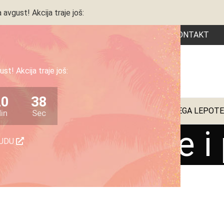
 avgust! Akcija traje još:
OČETNA
PRODAVNICA
AKCIJA
KATALOG
RECEPTI
KONTAKT
st! Akcija traje još:
20
37
JA
KUHINJSKI APARATI
KUĆNI APARATI
POSUĐE
NEGA LEPOTE
in
Sec
alice za voće i
NUDU