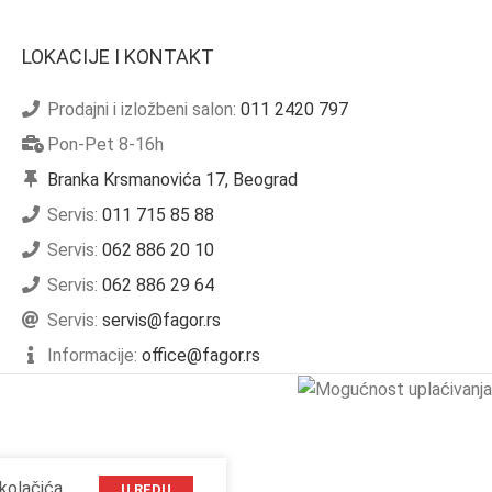
LOKACIJE I KONTAKT
Prodajni i izložbeni salon:
011 2420 797
Pon-Pet 8-16h
Branka Krsmanovića 17, Beograd
Servis:
011 715 85 88
Servis:
062 886 20 10
Servis:
062 886 29 64
Servis:
servis@fagor.rs
Informacije:
office@fagor.rs
kolačića.
U REDU