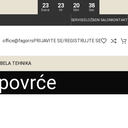
23
23
20
37
Dana
Hr
Min
Sec
SERVIS
IZLOŽBENI SALON
KONTAKT
PRIJAVITE SE/REGISTRUJTE SE
office@fagor.rs
BELA TEHNIKA
 povrće