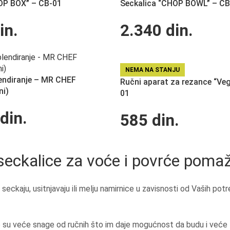
OP BOX” – CB-01
Seckalica “CHOP BOWL” – CB
in.
2.340
din.
NEMA NA STANJU
lendiranje – MR CHEF
Ručni aparat za rezance “Veg
ni)
01
din.
585
din.
eckalice za voće i povrće pomažu
fino seckaju, usitnjavaju ili melju namirnice u zavisnosti od Vaših 
 su veće snage od ručnih što im daje mogućnost da budu i veće za