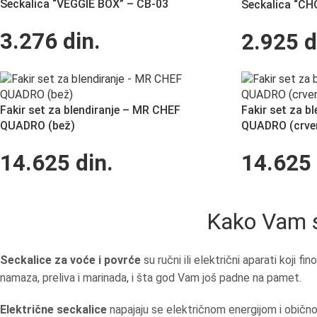
Seckalica “VEGGIE BOX” – CB-03
Seckalica “CH
3.276
din.
2.925
d
Fakir set za blendiranje – MR CHEF
Fakir set za b
QUADRO (bež)
QUADRO (crve
14.625
din.
14.625
Kako Vam s
Seckalice za voće i povrće
su ručni ili električni aparati koji 
namaza, preliva i marinada, i šta god Vam još padne na pamet.
Električne seckalice
napajaju se električnom energijom i obično