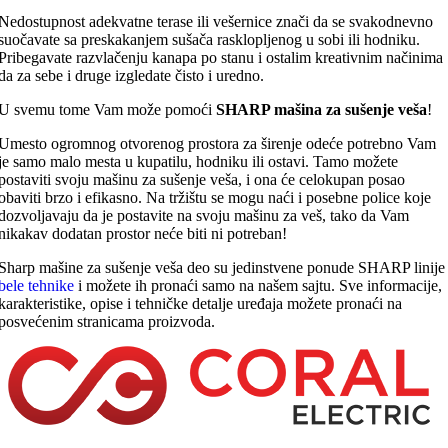
Nedostupnost adekvatne terase ili vešernice znači da se svakodnevno
suočavate sa preskakanjem sušača rasklopljenog u sobi ili hodniku.
Pribegavate razvlačenju kanapa po stanu i ostalim kreativnim načinima
da za sebe i druge izgledate čisto i uredno.
U svemu tome Vam može pomoći
SHARP mašina za sušenje veša
!
Umesto ogromnog otvorenog prostora za širenje odeće potrebno Vam
je samo malo mesta u kupatilu, hodniku ili ostavi. Tamo možete
postaviti svoju mašinu za sušenje veša, i ona će celokupan posao
obaviti brzo i efikasno. Na tržištu se mogu naći i posebne police koje
dozvoljavaju da je postavite na svoju mašinu za veš, tako da Vam
nikakav dodatan prostor neće biti ni potreban!
Sharp mašine za sušenje veša deo su jedinstvene ponude SHARP linije
bele tehnike
i možete ih pronaći samo na našem sajtu. Sve informacije,
karakteristike, opise i tehničke detalje uređaja možete pronaći na
posvećenim stranicama proizvoda.