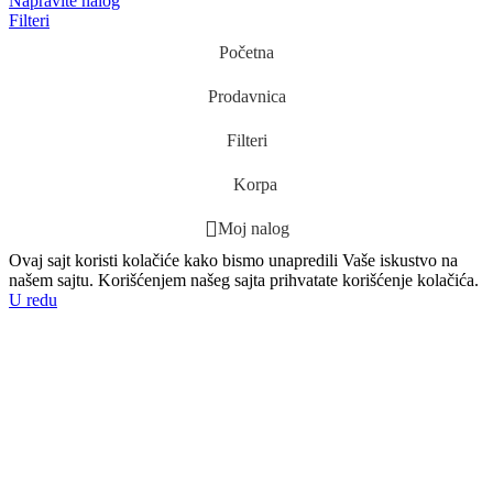
Napravite nalog
Filteri
Početna
Prodavnica
Filteri
Korpa
Moj nalog
Ovaj sajt koristi kolačiće kako bismo unapredili Vaše iskustvo na
našem sajtu. Korišćenjem našeg sajta prihvatate korišćenje kolačića.
U redu