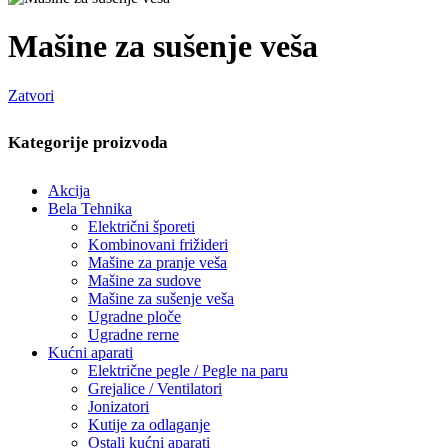
Mašine za sušenje veša
Zatvori
Kategorije proizvoda
Akcija
Bela Tehnika
Električni šporeti
Kombinovani frižideri
Mašine za pranje veša
Mašine za sudove
Mašine za sušenje veša
Ugradne ploče
Ugradne rerne
Kućni aparati
Električne pegle / Pegle na paru
Grejalice / Ventilatori
Jonizatori
Kutije za odlaganje
Ostali kućni aparati