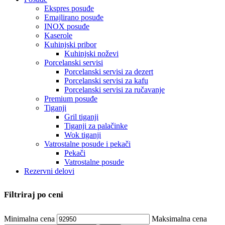
Ekspres posuđe
Emajlirano posuđe
INOX posuđe
Kaserole
Kuhinjski pribor
Kuhinjski noževi
Porcelanski servisi
Porcelanski servisi za dezert
Porcelanski servisi za kafu
Porcelanski servisi za ručavanje
Premium posuđe
Tiganji
Gril tiganji
Tiganji za palačinke
Wok tiganji
Vatrostalne posude i pekači
Pekači
Vatrostalne posude
Rezervni delovi
Filtriraj po ceni
Minimalna cena
Maksimalna cena