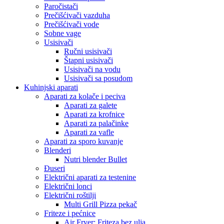
Paročistači
Prečišćivači vazduha
Prečišćivači vode
Sobne vage
Usisivači
Ručni usisivači
Štapni usisivači
Usisivači na vodu
Usisivači sa posudom
Kuhinjski aparati
Aparati za kolače i peciva
Aparati za galete
Aparati za krofnice
Aparati za palačinke
Aparati za vafle
Aparati za sporo kuvanje
Blenderi
Nutri blender Bullet
Đuseri
Električni aparati za testenine
Električni lonci
Električni roštilji
Multi Grill Pizza pekač
Friteze i pećnice
Air Fryer: Friteza bez ulja