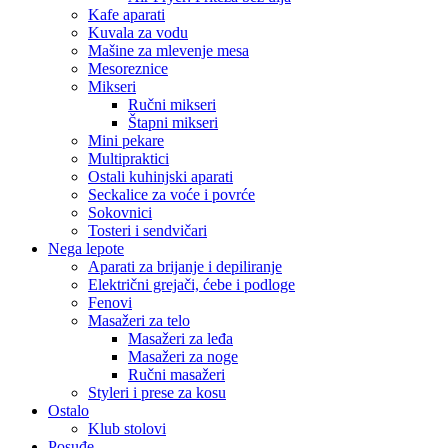
Kafe aparati
Kuvala za vodu
Mašine za mlevenje mesa
Mesoreznice
Mikseri
Ručni mikseri
Štapni mikseri
Mini pekare
Multipraktici
Ostali kuhinjski aparati
Seckalice za voće i povrće
Sokovnici
Tosteri i sendvičari
Nega lepote
Aparati za brijanje i depiliranje
Električni grejači, ćebe i podloge
Fenovi
Masažeri za telo
Masažeri za leđa
Masažeri za noge
Ručni masažeri
Styleri i prese za kosu
Ostalo
Klub stolovi
Posuđe