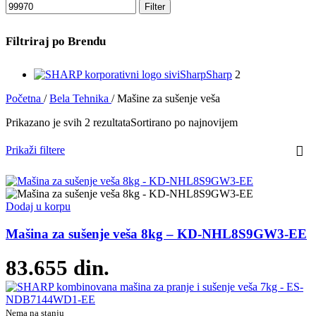
Filter
Filtriraj po Brendu
Sharp
Sharp
2
Početna
/
Bela Tehnika
/
Mašine za sušenje veša
Prikazano je svih 2 rezultata
Sortirano po najnovijem
Prikaži filtere
Dodaj u korpu
Mašina za sušenje veša 8kg – KD-NHL8S9GW3-EE
83.655
din.
Nema na stanju