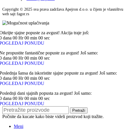
Copyright © 2025 sva prava zadržava Apejron d.o.o. u čijem je vlasništvu
web sajt fagor.rs
Otkrijte sjajne popuste za avgust! Akcija traje još:
0
dana
00
Hr
00
min
00
sec
POGLEDAJ PONUDU
Ne propustite fantastične popuste za avgust! Još samo:
0
dana
00
Hr
00
min
00
sec
POGLEDAJ PONUDU
Poslednja šansa da iskoristite sjajne popuste za avgust! Još samo:
0
dana
00
Hr
00
min
00
sec
POGLEDAJ PONUDU
Poslednji dani sjajnih popusta za avgust! Još samo:
0
dana
00
Hr
00
min
00
sec
POGLEDAJ PONUDU
Pretraži
Počnite da kucate kako biste videli proizvod koji tražite.
Meni