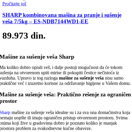
Pročitajte još
SHARP kombinovana mašina za pranje i sušenje
veša 7/5kg – ES-NDB7144WD1-EE
89.973
din.
Mašine za sušenje veša Sharp
Ma koliko dobro oprali veš, i dalje postoji mogućnost da će tokom
sušenja na otvorenom upiti mirise ili pokupiti čestice nečistoća iz
vazduha. Upravo iz tog razloga
mašine za sušenje veša
nisu samo
praktične već i izuzetno korisne za održavanje higijene u Vašem domu.
Mašine za sušenje veša: Praktično rešenje za ograničen
prostor
Sharp
mašine za sušenje veša idealne su i za sva ona domaćinstva koja
nemaju uopšte ili imaju ograničen pristup otvorenom prostoru. Svima
onima koji žive u gradovima dobro je poznato koliko je manjak
prostora problem za svakodnevne kućne obaveze.