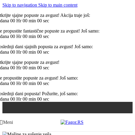
Skip to navigation
Skip to main content
krijte sjajne popuste za avgust! Akcija traje još:
dana
00
Hr
00
min
00
sec
e propustite fantastične popuste za avgust! Još samo:
dana
00
Hr
00
min
00
sec
oslednji dani sjajnih popusta za avgust! Još samo:
dana
00
Hr
00
min
00
sec
tkrijte sjajne popuste za avgust!
dana
00
Hr
00
min
00
sec
e propustite popuste za avgust! Još samo:
dana
00
Hr
00
min
00
sec
oslednji dani popusta! Požurite, još samo:
dana
00
Hr
00
min
00
sec
Meni