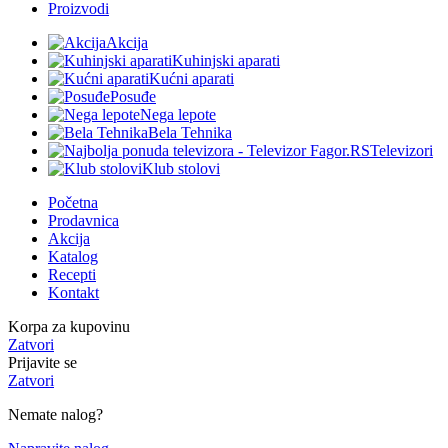
Proizvodi
Akcija
Kuhinjski aparati
Kućni aparati
Posuđe
Nega lepote
Bela Tehnika
Televizori
Klub stolovi
Početna
Prodavnica
Akcija
Katalog
Recepti
Kontakt
Korpa za kupovinu
Zatvori
Prijavite se
Zatvori
Nemate nalog?