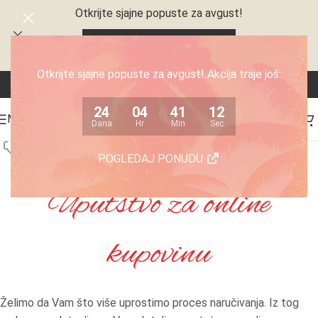
Otkrijte sjajne popuste za avgust!
24
04
41
11
Dana
Hr
Min
Sec
Otkrijte sjajne popuste za avgust! Akcija traje još:
24
04
41
11
MENI
Dana
Hr
Min
Sec
Akcija
Kuhinjski aparati
POGLEDAJ PONUDU
Uputstvo za online
kupovinu
Želimo da Vam što više uprostimo proces naručivanja. Iz tog