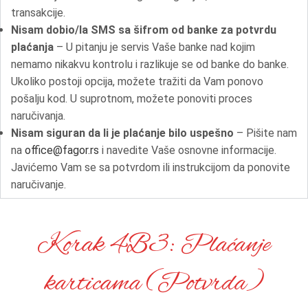
transakcije.
Nisam dobio/la SMS sa šifrom od banke za potvrdu
plaćanja
– U pitanju je servis Vaše banke nad kojim
nemamo nikakvu kontrolu i razlikuje se od banke do banke.
Ukoliko postoji opcija, možete tražiti da Vam ponovo
pošalju kod. U suprotnom, možete ponoviti proces
naručivanja.
Nisam siguran da li je plaćanje bilo uspešno
– Pišite nam
na
office@fagor.rs
i navedite Vaše osnovne informacije.
Javićemo Vam se sa potvrdom ili instrukcijom da ponovite
naručivanje.
Korak 4B3: Plaćanje
karticama (Potvrda)