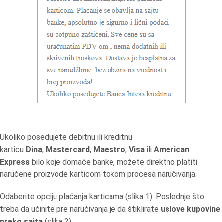
Ukoliko posedujete debitnu ili kreditnu
karticu
Dina
,
Mastercard
,
Maestro
,
Visa
ili
American
Express
bilo koje domaće banke, možete direktno platiti
naručene proizvode karticom tokom procesa naručivanja.
Odaberite opciju plaćanja karticama (slika 1). Poslednje što
treba da učinite pre naručivanja je da štiklirate
uslove kupovine
preko sajta
(slika 2).