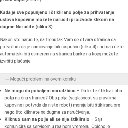
Kada je sve popunjeno i štiklirano polje za prihvatanje
uslova kupovine možete naručiti proizvode klikom na
dugme Naručite (slika 3)
.
Nakon što naručite, na trenutak Vam se otvara stranica sa
potvrdom da je naručivanje bilo uspešno (slika 4) i odmah ćete
automatski biti usmereni na stranicu banke na kojoj možete
izvršiti plaćanje.
Mogući problemi na ovom koraku
Ne mogu da pošaljem narudžbinu
– Da li ste štiklirali oba
polja na dnu stranice? Oba polja (saglasnost sa pravilima
kupovine i potvrda da niste robot) moraju biti štiklirana pre
nego što kliknete na dugme za naručivanje.
Kliknuo sam na polje ali se nije štikliralo
– Sajt
komunicira sa servisom u realnom vremenu. Obično je