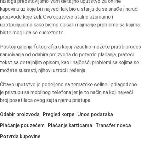
razloga predstavljamo Vam detaljno uputstvo za online
kupovinu uz koje bi i najveći laik bio u stanju da se snađe i naruči
proizvode koje želi. Ovo uputstvo stalno ažuriramo i
upotpunjujemo kako bismo opisali i najmanje probleme sa kojima
biste mogli da se susretnete.
Postoji galerija fotografija u kojoj vizuelno možete pratiti proces
naručivanja od odabira proizvoda do potvrde plaćanja, prateći
tekst sa detaljnijim opisom, kao i najčešći problemi sa kojima se
možete susresti, njihovi uzroci i rešenja.
Čitavo uputstvo je podeljeno na tematske celine i prilagođeno
je pristupu sa mobilnog telefona jer je to način na koji najveći
broj posetilaca ovog sajta njemu pristupa.
Odabir proizvoda
Pregled korpe
Unos podataka
Plaćanje pouzećem
Plaćanje karticama
Transfer novca
Potvrda kupovine