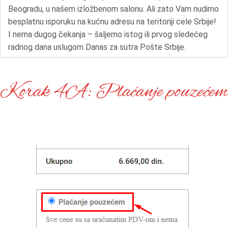
Beogradu, u našem izložbenom salonu. Ali zato Vam nudimo
besplatnu isporuku na kućnu adresu na teritoriji cele Srbije!
I nema dugog čekanja – šaljemo istog ili prvog sledećeg
radnog dana uslugom Danas za sutra Pošte Srbije.
Korak 4A: Plaćanje pouzećem