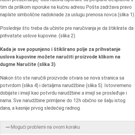
tim da prilikom isporuke na kućnu adresu Pošta zadržava pravo
naplate simbolične nadoknade za uslugu prenosa novca (slika 1).
Poslednje što treba da učinite pre naručivanja je da štiklirate da
prihvatate uslove kupovine. (slika 2).
Kada je sve popunjeno i štiklirano polje za prihvatanje
uslova kupovine možete naručiti proizvode klikom na
dugme Naručite (slika 3)
.
Nakon što ste naručili proizvode otvara se nova stranica sa
potvrdom (slika 4) i detaljima narudžbine (slika 5). Istovremeno
dobijate i imejl kao potvrdu narudžbine a imejl se prosleđuje i
nama. Sve narudžbine primljene do 12h obično se šalju istog
dana, a kasnije prvog sledećeg radnog.
Mogući problemi na ovom koraku