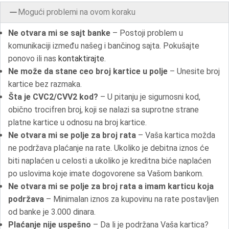
Mogući problemi na ovom koraku
Ne otvara mi se sajt banke
– Postoji problem u
komunikaciji između našeg i bančinog sajta. Pokušajte
ponovo ili nas
kontaktirajte
.
Ne može da stane ceo broj kartice u polje
– Unesite broj
kartice bez razmaka.
Šta je CVC2/CVV2 kod?
– U pitanju je sigurnosni kod,
obično trocifren broj, koji se nalazi sa suprotne strane
platne kartice u odnosu na broj kartice.
Ne otvara mi se polje za broj rata
– Vaša kartica možda
ne podržava plaćanje na rate. Ukoliko je debitna iznos će
biti naplaćen u celosti a ukoliko je kreditna biće naplaćen
po uslovima koje imate dogovorene sa Vašom bankom.
Ne otvara mi se polje za broj rata a imam karticu koja
podržava
– Minimalan iznos za kupovinu na rate postavljen
od banke je 3.000 dinara.
Plaćanje nije uspešno
– Da li je podržana Vaša kartica?