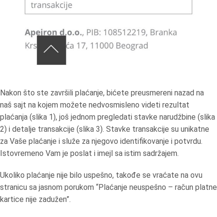
Nakon što ste završili plaćanje, bićete preusmereni nazad na
naš sajt na kojem možete nedvosmisleno videti rezultat
plaćanja (slika 1), još jednom pregledati stavke narudžbine (slika
2) i detalje transakcije (slika 3). Stavke transakcije su unikatne
za Vaše plaćanje i služe za njegovo identifikovanje i potvrdu.
Istovremeno Vam je poslat i imejl sa istim sadržajem.
Ukoliko plaćanje nije bilo uspešno, takođe se vraćate na ovu
stranicu sa jasnom porukom “Plaćanje neuspešno – račun platne
kartice nije zadužen”.