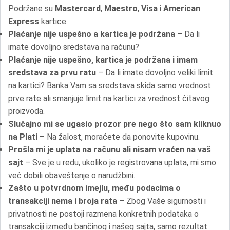
Podržane su
Mastercard
,
Maestro
,
Visa
i
American
Express
kartice.
Plaćanje nije uspešno a kartica je podržana
– Da li
imate dovoljno sredstava na računu?
Plaćanje nije uspešno, kartica je podržana i imam
sredstava za prvu ratu
– Da li imate dovoljno veliki limit
na kartici? Banka Vam sa sredstava skida samo vrednost
prve rate ali smanjuje limit na kartici za vrednost čitavog
proizvoda.
Slučajno mi se ugasio prozor pre nego što sam kliknuo
na Plati
– Na žalost, moraćete da ponovite kupovinu.
Prošla mi je uplata na računu ali nisam vraćen na vaš
sajt
– Sve je u redu, ukoliko je registrovana uplata, mi smo
već dobili obaveštenje o narudžbini.
Zašto u potvrdnom imejlu, među podacima o
transakciji nema i broja rata
– Zbog Vaše sigurnosti i
privatnosti ne postoji razmena konkretnih podataka o
transakciji između bančinog i našeg sajta, samo rezultat