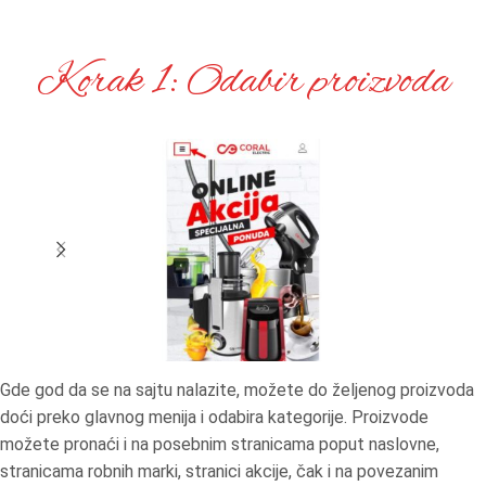
Korak 1: Odabir proizvoda
Gde god da se na sajtu nalazite, možete do željenog proizvoda
doći preko glavnog menija i odabira kategorije. Proizvode
možete pronaći i na posebnim stranicama poput naslovne,
stranicama robnih marki, stranici akcije, čak i na povezanim