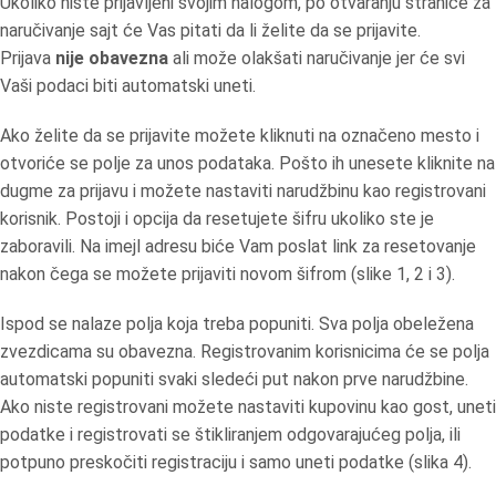
Ukoliko niste prijavljeni svojim nalogom, po otvaranju stranice za
naručivanje sajt će Vas pitati da li želite da se prijavite.
Prijava
nije obavezna
ali može olakšati naručivanje jer će svi
Vaši podaci biti automatski uneti.
Ako želite da se prijavite možete kliknuti na označeno mesto i
otvoriće se polje za unos podataka. Pošto ih unesete kliknite na
dugme za prijavu i možete nastaviti narudžbinu kao registrovani
korisnik. Postoji i opcija da resetujete šifru ukoliko ste je
zaboravili. Na imejl adresu biće Vam poslat link za resetovanje
nakon čega se možete prijaviti novom šifrom (slike 1, 2 i 3).
Ispod se nalaze polja koja treba popuniti. Sva polja obeležena
zvezdicama su obavezna. Registrovanim korisnicima će se polja
automatski popuniti svaki sledeći put nakon prve narudžbine.
Ako niste registrovani možete nastaviti kupovinu kao gost, uneti
podatke i registrovati se štikliranjem odgovarajućeg polja, ili
potpuno preskočiti registraciju i samo uneti podatke (slika 4).