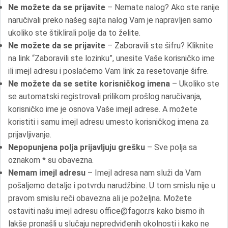
Ne možete da se prijavite
– Nemate nalog? Ako ste ranije
naručivali preko našeg sajta nalog Vam je napravljen samo
ukoliko ste štiklirali polje da to želite.
Ne možete da se prijavite
– Zaboravili ste šifru? Kliknite
na link “Zaboravili ste lozinku”, unesite Vaše korisničko ime
ili imejl adresu i poslaćemo Vam link za resetovanje šifre.
Ne možete da se setite korisničkog imena
– Ukoliko ste
se automatski registrovali prilikom prošlog naručivanja,
korisničko ime je osnova Vaše imejl adrese. A možete
koristiti i samu imejl adresu umesto korisničkog imena za
prijavljivanje.
Nepopunjena polja prijavljuju grešku
– Sve polja sa
oznakom * su obavezna.
Nemam imejl adresu
– Imejl adresa nam služi da Vam
pošaljemo detalje i potvrdu narudžbine. U tom smislu nije u
pravom smislu reči obavezna ali je poželjna. Možete
ostaviti našu imejl adresu office@fagor.rs kako bismo ih
lakše pronašli u slučaju nepredviđenih okolnosti i kako ne