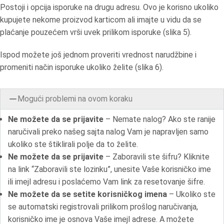
Postoji i opcija isporuke na drugu adresu. Ovo je korisno ukoliko
kupujete nekome proizvod karticom ali imajte u vidu da se
plaćanje pouzećem vrši uvek prilikom isporuke (slika 5).
Ispod možete još jednom proveriti vrednost narudžbine i
promeniti način isporuke ukoliko želite (slika 6).
Mogući problemi na ovom koraku
Ne možete da se prijavite
– Nemate nalog? Ako ste ranije
naručivali preko našeg sajta nalog Vam je napravljen samo
ukoliko ste štiklirali polje da to želite.
Ne možete da se prijavite
– Zaboravili ste šifru? Kliknite
na link “Zaboravili ste lozinku”, unesite Vaše korisničko ime
ili imejl adresu i poslaćemo Vam link za resetovanje šifre.
Ne možete da se setite korisničkog imena
– Ukoliko ste
se automatski registrovali prilikom prošlog naručivanja,
korisničko ime je osnova Vaše imejl adrese. A možete