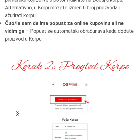
Alternativno, u Korpi možete izmeniti broj proizvoda i
ažurirati korpu.
Čuo/la sam da ima popust za online kupovinu ali ne
vidim ga
– Popust se automatski obračunava kada dodate
proizvod u Korpu.
Korak 2: Pregled Korpe