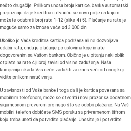
nešto drugačije. Prilikom unosa broja kartice, banka automatski
prepoznaje da je kreditna i otvoriće se novo polje na kojem
možete odabrati broj rata 1-12 (slike 4 i 5). Plaćanje na rate je
moguće samo za iznose veće od 3.000 din.
Ukoliko je Vaša kreditna kartica podržana ali ne dozvoljava
odabir rata, onda je plaćanje po uslovima koje imate
dogovorenim sa Vašom bankom. Obično je u pitanju neki oblik
otplate na rate čiji broj zavisi od visine zaduženja. Naša
kompanija nikada Vas neće zadužiti za iznos veći od onog koji
vidite prilikom naručivanja.
U zavisnosti od Vaše banke i toga da li je kartica povezana sa
mobilnim telefonom, može se otvoriti i novi prozor sa dodatnom
sigurnosnom proverom pre nego što se odobri plaćanje. Na Vaš
mobilni telefon dobićete SMS poruku sa privremenom šifrom
koju treba uneti da potvrdite plaćanje. Unesite je i potvrdite.