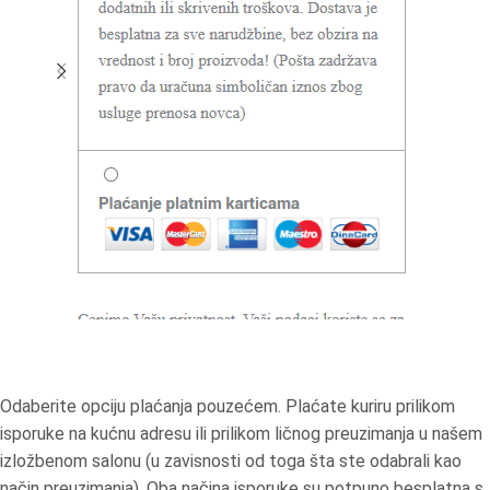
Odaberite opciju plaćanja pouzećem. Plaćate kuriru prilikom
isporuke na kućnu adresu ili prilikom ličnog preuzimanja u našem
izložbenom salonu (u zavisnosti od toga šta ste odabrali kao
način preuzimanja). Oba načina isporuke su potpuno besplatna s