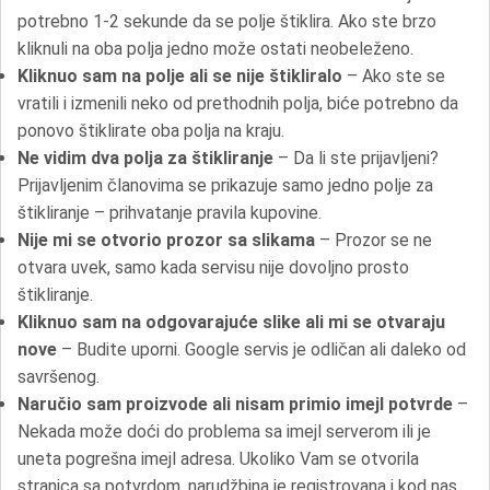
potrebno 1-2 sekunde da se polje štiklira. Ako ste brzo
kliknuli na oba polja jedno može ostati neobeleženo.
Kliknuo sam na polje ali se nije štikliralo
– Ako ste se
vratili i izmenili neko od prethodnih polja, biće potrebno da
ponovo štiklirate oba polja na kraju.
Ne vidim dva polja za štikliranje
– Da li ste prijavljeni?
Prijavljenim članovima se prikazuje samo jedno polje za
štikliranje – prihvatanje pravila kupovine.
Nije mi se otvorio prozor sa slikama
– Prozor se ne
otvara uvek, samo kada servisu nije dovoljno prosto
štikliranje.
Kliknuo sam na odgovarajuće slike ali mi se otvaraju
nove
– Budite uporni. Google servis je odličan ali daleko od
savršenog.
Naručio sam proizvode ali nisam primio imejl potvrde
–
Nekada može doći do problema sa imejl serverom ili je
uneta pogrešna imejl adresa. Ukoliko Vam se otvorila
stranica sa potvrdom, narudžbina je registrovana i kod nas.