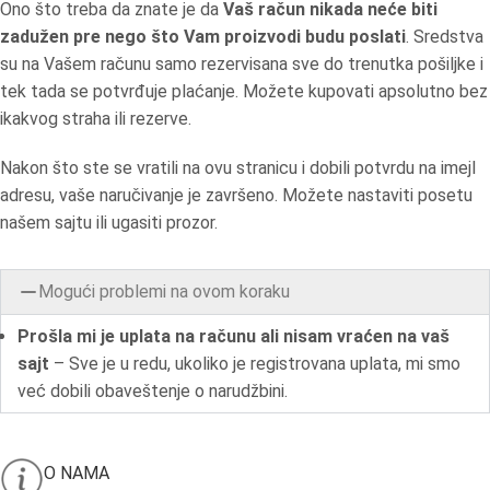
Ono što treba da znate je da
Vaš račun nikada neće biti
zadužen pre nego što Vam proizvodi budu poslati
. Sredstva
su na Vašem računu samo rezervisana sve do trenutka pošiljke i
tek tada se potvrđuje plaćanje. Možete kupovati apsolutno bez
ikakvog straha ili rezerve.
Nakon što ste se vratili na ovu stranicu i dobili potvrdu na imejl
adresu, vaše naručivanje je završeno. Možete nastaviti posetu
našem sajtu ili ugasiti prozor.
Mogući problemi na ovom koraku
Prošla mi je uplata na računu ali nisam vraćen na vaš
sajt
– Sve je u redu, ukoliko je registrovana uplata, mi smo
već dobili obaveštenje o narudžbini.
O NAMA