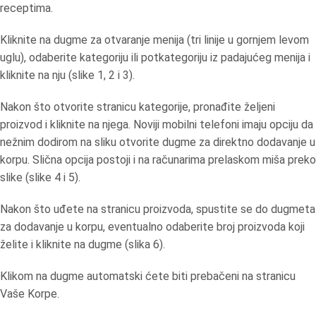
receptima.
Kliknite na dugme za otvaranje menija (tri linije u gornjem levom
uglu), odaberite kategoriju ili potkategoriju iz padajućeg menija i
kliknite na nju (slike 1, 2 i 3).
Nakon što otvorite stranicu kategorije, pronađite željeni
proizvod i kliknite na njega. Noviji mobilni telefoni imaju opciju da
nežnim dodirom na sliku otvorite dugme za direktno dodavanje u
korpu. Slična opcija postoji i na računarima prelaskom miša preko
slike (slike 4 i 5).
Nakon što uđete na stranicu proizvoda, spustite se do dugmeta
za dodavanje u korpu, eventualno odaberite broj proizvoda koji
želite i kliknite na dugme (slika 6).
Klikom na dugme automatski ćete biti prebačeni na stranicu
Vaše Korpe.