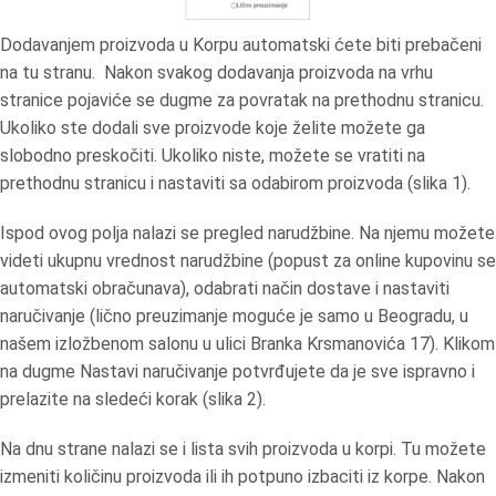
Dodavanjem proizvoda u Korpu automatski ćete biti prebačeni
na tu stranu. Nakon svakog dodavanja proizvoda na vrhu
stranice pojaviće se dugme za povratak na prethodnu stranicu.
Ukoliko ste dodali sve proizvode koje želite možete ga
slobodno preskočiti. Ukoliko niste, možete se vratiti na
prethodnu stranicu i nastaviti sa odabirom proizvoda (slika 1).
Ispod ovog polja nalazi se pregled narudžbine. Na njemu možete
videti ukupnu vrednost narudžbine (popust za online kupovinu se
automatski obračunava), odabrati način dostave i nastaviti
naručivanje (lično preuzimanje moguće je samo u Beogradu, u
našem izložbenom salonu u ulici Branka Krsmanovića 17). Klikom
na dugme Nastavi naručivanje potvrđujete da je sve ispravno i
prelazite na sledeći korak (slika 2).
Na dnu strane nalazi se i lista svih proizvoda u korpi. Tu možete
izmeniti količinu proizvoda ili ih potpuno izbaciti iz korpe. Nakon