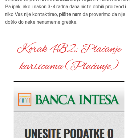
Pa ipak, ako i nakon 3-4 radna dana niste dobili proizvod i
niko Vas nije kontaktirao,
pišite nam
da proverimo da nije
došlo do neke nenamerne greške.
Korak 4B2: Plaćanje
karticama (Plaćanje)