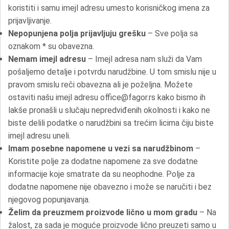
koristiti i samu imejl adresu umesto korisničkog imena za
prijavljivanje.
Nepopunjena polja prijavljuju grešku
– Sve polja sa
oznakom * su obavezna.
Nemam imejl adresu
– Imejl adresa nam služi da Vam
pošaljemo detalje i potvrdu narudžbine. U tom smislu nije u
pravom smislu reči obavezna ali je poželjna. Možete
ostaviti našu imejl adresu office@fagor.rs kako bismo ih
lakše pronašli u slučaju nepredviđenih okolnosti i kako ne
biste delili podatke o narudžbini sa trećim licima čiju biste
imejl adresu uneli.
Imam posebne napomene u vezi sa narudžbinom
–
Koristite polje za dodatne napomene za sve dodatne
informacije koje smatrate da su neophodne. Polje za
dodatne napomene nije obavezno i može se naručiti i bez
njegovog popunjavanja.
Želim da preuzmem proizvode lično u mom gradu
– Na
žalost, za sada je moguće proizvode lično preuzeti samo u