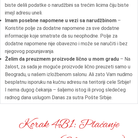
biste delili podatke o narudžbini sa trećim licima čiju biste
imejl adresu uneli.
Imam posebne napomene u vezi sa narudžbinom
–
Koristite polje za dodatne napomene za sve dodatne
informacije koje smatrate da su neophodne. Polje za
dodatne napomene nije obavezno i može se naručiti i bez
njegovog popunjavanja.
Želim da preuzmem proizvode lično u mom gradu
– Na
žalost, za sada je moguće proizvode lično preuzeti samo u
Beogradu, u našem izložbenom salonu. Ali zato Vam nudimo
besplatnu isporuku na kućnu adresu na teritoriji cele Srbije!
I nema dugog čekanja – šaljemo istog ili prvog sledećeg
radnog dana uslugom Danas za sutra Pošte Srbije.
Korak 4B1: Plaćanje