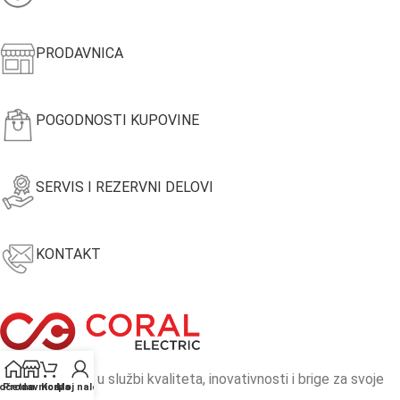
PRODAVNICA
POGODNOSTI KUPOVINE
SERVIS I REZERVNI DELOVI
KONTAKT
Coral electric - u službi kvaliteta, inovativnosti i brige za svoje
očetna
Prodavnica
Korpa
Moj nalog