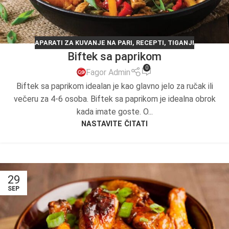
APARATI ZA KUVANJE NA PARI
,
RECEPTI
,
TIGANJI
Biftek sa paprikom
0
Fagor Admin
Biftek sa paprikom idealan je kao glavno jelo za ručak ili
večeru za 4-6 osoba. Biftek sa paprikom je idealna obrok
kada imate goste. O...
NASTAVITE ČITATI
29
SEP