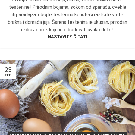
testenine! Prirodnim bojama, sokom od spanaća, cvekle
ili paradajza, obojte testeninu koristeći različite vrste
brašna i domaća jaja. Šarena testenina je ukusan, prirodan
i zdrav obrok koji će odradovati svako dete!
NASTAVITE ČITATI
23
FEB