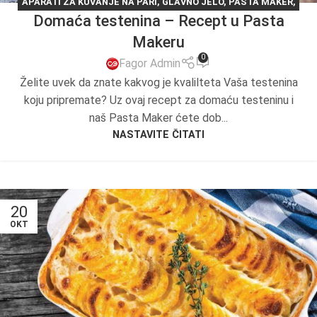
APARATI ZA KUVANJE NA PARI
,
GLAVNO JELO
,
PASTA MAKER
,
Domaća testenina – Recept u Pasta
RECEPT DANA
,
RECEPTI
,
TESTO
Makeru
0
Fagor Admin
Želite uvek da znate kakvog je kvalilteta Vaša testenina
koju pripremate? Uz ovaj recept za domaću testeninu i
naš Pasta Maker ćete dob...
NASTAVITE ČITATI
20
OKT