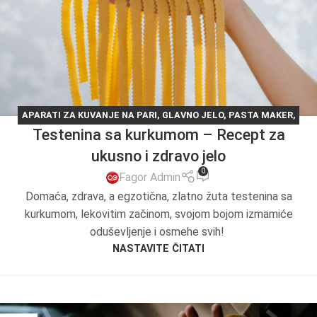
APARATI ZA KUVANJE NA PARI
,
GLAVNO JELO
,
PASTA MAKER
,
Testenina sa kurkumom – Recept za
RECEPT DANA
,
RECEPTI
,
TESTO
ukusno i zdravo jelo
0
Fagor Admin
Domaća, zdrava, a egzotična, zlatno žuta testenina sa
kurkumom, lekovitim začinom, svojom bojom izmamiće
oduševljenje i osmehe svih!
NASTAVITE ČITATI