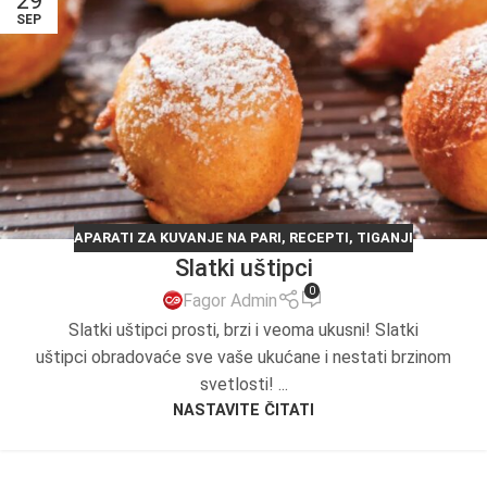
29
SEP
APARATI ZA KUVANJE NA PARI
,
RECEPTI
,
TIGANJI
Slatki uštipci
0
Fagor Admin
Slatki uštipci prosti, brzi i veoma ukusni! Slatki
uštipci obradovaće sve vaše ukućane i nestati brzinom
svetlosti! ...
NASTAVITE ČITATI