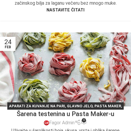
začinskog bilja za laganu večeru bez mnogo muke.
NASTAVITE ČITATI
24
FEB
APARATI ZA KUVANJE NA PARI
,
GLAVNO JELO
,
PASTA MAKER
,
Šarena testenina u Pasta Maker-u
RECEPT DANA
,
RECEPTI
,
TESTO
0
Fagor Admin
Uživajte u šarolikosti boja, ukusa, vrsta i oblika šarene