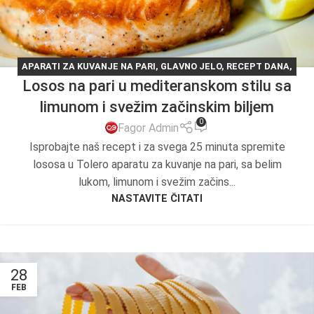
APARATI ZA KUVANJE NA PARI
,
GLAVNO JELO
,
RECEPT DANA
,
Losos na pari u mediteranskom stilu sa
RECEPTI
limunom i svežim začinskim biljem
0
Fagor Admin
Isprobajte naš recept i za svega 25 minuta spremite
lososa u Tolero aparatu za kuvanje na pari, sa belim
lukom, limunom i svežim začins...
NASTAVITE ČITATI
28
FEB