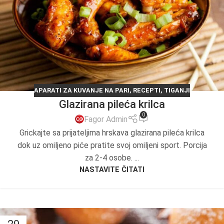
APARATI ZA KUVANJE NA PARI
,
RECEPTI
,
TIGANJI
Glazirana pileća krilca
0
Fagor Admin
Grickajte sa prijateljima hrskava glazirana pileća krilca
dok uz omiljeno piće pratite svoj omiljeni sport. Porcija
za 2-4 osobe. ...
NASTAVITE ČITATI