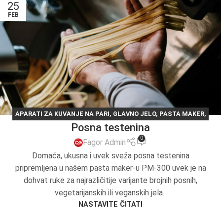
25
FEB
APARATI ZA KUVANJE NA PARI
,
GLAVNO JELO
,
PASTA MAKER
,
Posna testenina
RECEPT DANA
,
RECEPTI
,
TESTO
0
Fagor Admin
Domaća, ukusna i uvek sveža posna testenina
pripremljena u našem pasta maker-u PM-300 uvek je na
dohvat ruke za najrazličitije varijante brojnih posnih,
vegetarijanskih ili veganskih jela.
NASTAVITE ČITATI