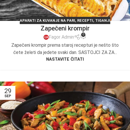
APARATI ZA KUVANJE NA PARI
,
RECEPTI
,
TIGANJI
Zapečeni krompir
0
Fagor Admin
Zapečeni krompir prema staroj recepturi je nešto što
ćete želeti da jedete svaki dan. SASTOJCI ZA ZA...
NASTAVITE ČITATI
29
SEP