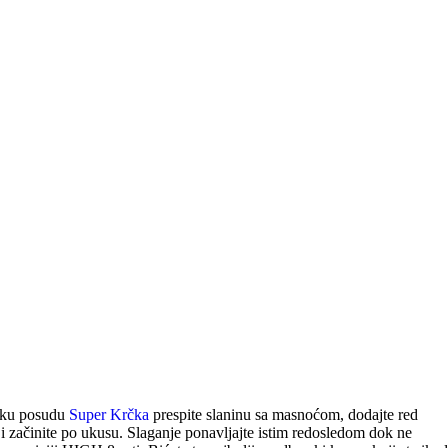
ičku posudu
Super Krčka
prespite slaninu sa masnoćom, dodajte red
 začinite po ukusu. Slaganje ponavljajte istim redosledom dok ne