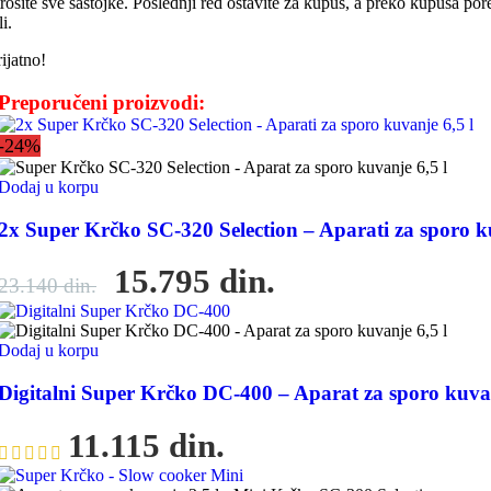
trošite sve sastojke. Poslednji red ostavite za kupus, a preko kupusa por
li.
ijatno!
Preporučeni proizvodi:
-24%
Dodaj u korpu
2x Super Krčko SC-320 Selection – Aparati za sporo ku
15.795
din.
23.140
din.
Dodaj u korpu
Digitalni Super Krčko DC-400 – Aparat za sporo kuvan
11.115
din.