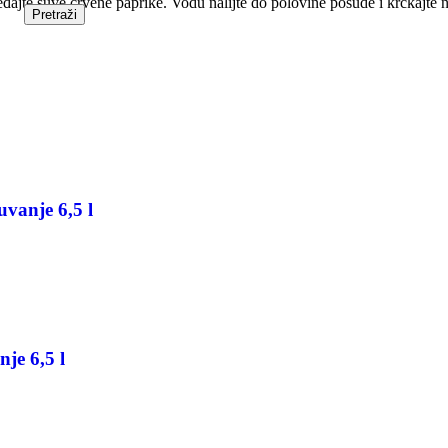
eđajte suve crvene paprike. Vodu nalijte do polovine posude i krčkajte n
Pretraži
vanje 6,5 l
je 6,5 l