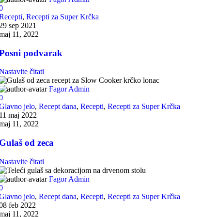
0
Recepti
,
Recepti za Super Krčka
29 sep 2021
maj 11, 2022
Posni podvarak
Nastavite čitati
Fagor Admin
0
Glavno jelo
,
Recept dana
,
Recepti
,
Recepti za Super Krčka
11 maj 2022
maj 11, 2022
Gulaš od zeca
Nastavite čitati
Fagor Admin
0
Glavno jelo
,
Recept dana
,
Recepti
,
Recepti za Super Krčka
08 feb 2022
maj 11, 2022