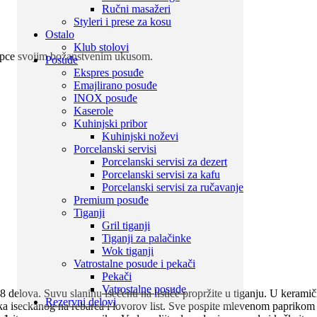
Ručni masažeri
Styleri i prese za kosu
Ostalo
Klub stolovi
nepce svojim božanstvenim ukusom.
Posuđe
Ekspres posuđe
Emajlirano posuđe
INOX posuđe
Kaserole
Kuhinjski pribor
Kuhinjski noževi
Porcelanski servisi
Porcelanski servisi za dezert
Porcelanski servisi za kafu
Porcelanski servisi za ručavanje
Premium posuđe
Tiganji
Gril tiganji
Tiganji za palačinke
Wok tiganji
Vatrostalne posude i pekači
Pekači
Vatrostalne posude
 8 delova. Suvu slaninu isečenu na listiće propržite u tiganju. U keram
Rezervni delovi
 iseckanog na rebarca i lovorov list. Sve pospite mlevenom paprikom i