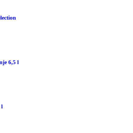
lection
je 6,5 l
 l