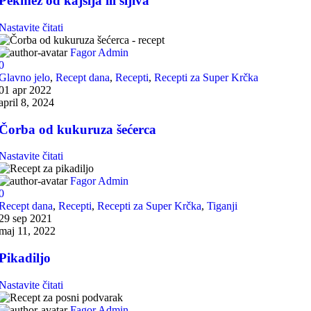
Pekmez od kajsija ili šljiva
Nastavite čitati
Fagor Admin
0
Glavno jelo
,
Recept dana
,
Recepti
,
Recepti za Super Krčka
01 apr 2022
april 8, 2024
Čorba od kukuruza šećerca
Nastavite čitati
Fagor Admin
0
Recept dana
,
Recepti
,
Recepti za Super Krčka
,
Tiganji
29 sep 2021
maj 11, 2022
Pikadiljo
Nastavite čitati
Fagor Admin