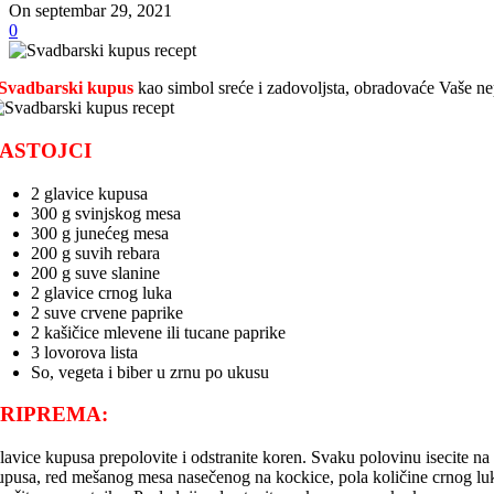
On septembar 29, 2021
0
Svadbarski kupus
kao simbol sreće i zadovoljsta, obradovaće Vaše 
ASTOJCI
2 glavice kupusa
300 g svinjskog mesa
300 g junećeg mesa
200 g suvih rebara
200 g suve slanine
2 glavice crnog luka
2 suve crvene paprike
2 kašičice mlevene ili tucane paprike
3 lovorova lista
So, vegeta i biber u zrnu po ukusu
PRIPREMA:
lavice kupusa prepolovite i odstranite koren. Svaku polovinu isecite na
upusa, red mešanog mesa nasečenog na kockice, pola količine crnog luka