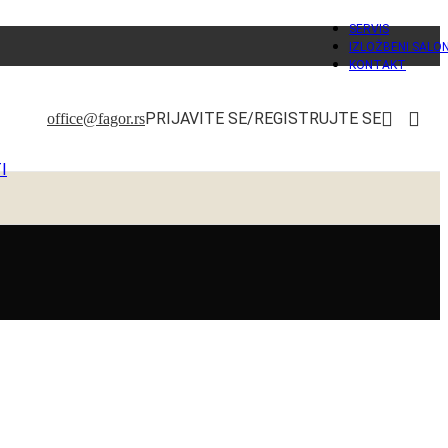
SERVIS
IZLOŽBENI SALO
KONTAKT
PRIJAVITE SE/REGISTRUJTE SE
office@fagor.rs
I