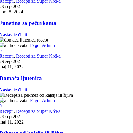
Recepti
,
Recepti za Super Krčka
29 sep 2021
april 8, 2024
Junetina sa pečurkama
Nastavite čitati
Fagor Admin
0
Recepti
,
Recepti za Super Krčka
29 sep 2021
maj 11, 2022
Domaća ljutenica
Nastavite čitati
Fagor Admin
0
Recepti
,
Recepti za Super Krčka
29 sep 2021
maj 11, 2022