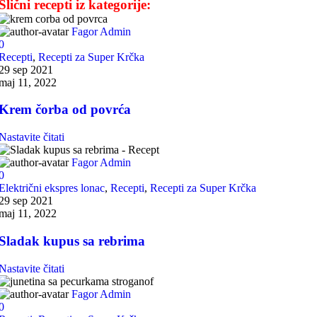
Slični recepti iz kategorije:
Fagor Admin
0
Recepti
,
Recepti za Super Krčka
29 sep 2021
maj 11, 2022
Krem čorba od povrća
Nastavite čitati
Fagor Admin
0
Električni ekspres lonac
,
Recepti
,
Recepti za Super Krčka
29 sep 2021
maj 11, 2022
Sladak kupus sa rebrima
Nastavite čitati
Fagor Admin
0