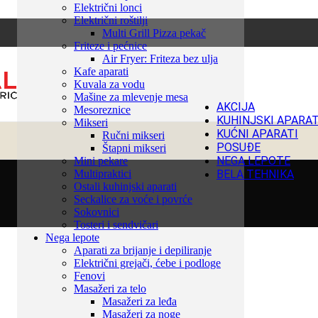
Električni lonci
Električni roštilji
Multi Grill Pizza pekač
Friteze i pećnice
Air Fryer: Friteza bez ulja
Kafe aparati
Kuvala za vodu
Mašine za mlevenje mesa
AKCIJA
Mesoreznice
KUHINJSKI APARAT
Mikseri
KUĆNI APARATI
Ručni mikseri
POSUĐE
Štapni mikseri
NEGA LEPOTE
Mini pekare
Multipraktici
BELA TEHNIKA
Ostali kuhinjski aparati
Seckalice za voće i povrće
Sokovnici
Tosteri i sendvičari
Nega lepote
Aparati za brijanje i depiliranje
Električni grejači, ćebe i podloge
Fenovi
Masažeri za telo
Masažeri za leđa
Masažeri za noge