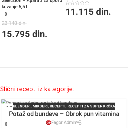
Selection – Aparati za sporo
kuvanje 6,5 l
11.115
din.
23.140
din.
15.795
din.
Slični recepti iz kategorije:
BLENDERI
,
MIKSERI
,
RECEPTI
,
RECEPTI ZA SUPER KRČKA
18
Potaž od bundeve – Obrok pun vitamina
NOV
Fagor Admin