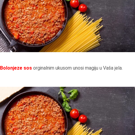
Bolonjeze sos
orginalnim ukusom unosi magiju u Vaša jela.