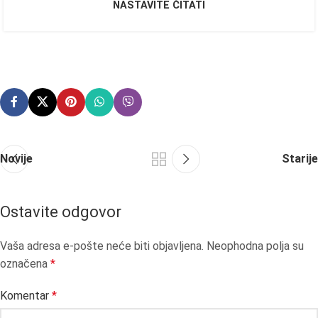
NASTAVITE ČITATI
Novije
Starije
Ostavite odgovor
Vaša adresa e-pošte neće biti objavljena.
Neophodna polja su
označena
*
Komentar
*