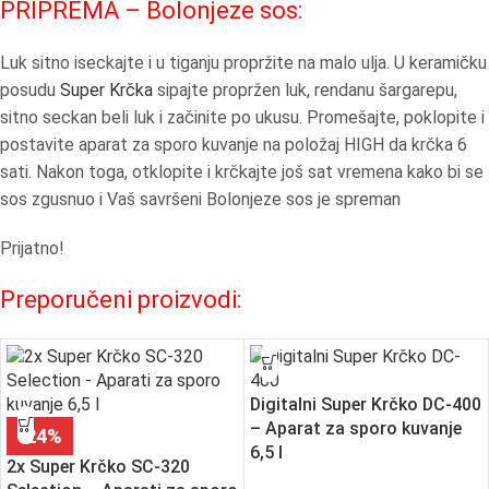
PRIPREMA – Bolonjeze sos:
Luk sitno iseckajte i u tiganju propržite na malo ulja. U keramičku
posudu
Super Krčka
sipajte propržen luk, rendanu šargarepu,
sitno seckan beli luk i začinite po ukusu. Promešajte, poklopite i
postavite aparat za sporo kuvanje na položaj HIGH da krčka 6
sati. Nakon toga, otklopite i krčkajte još sat vremena kako bi se
sos zgusnuo i Vaš savršeni Bolonjeze sos je spreman
Prijatno!
Preporučeni proizvodi:
Digitalni Super Krčko DC-400
– Aparat za sporo kuvanje
-24%
6,5 l
2x Super Krčko SC-320