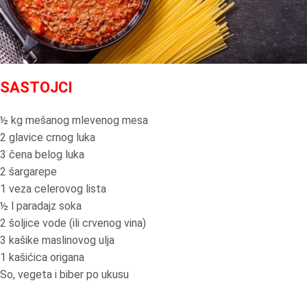
SASTOJCI
½ kg mešanog mlevenog mesa
2 glavice crnog luka
3 čena belog luka
2 šargarepe
1 veza celerovog lista
½ l paradajz soka
2 šoljice vode (ili crvenog vina)
3 kašike maslinovog ulja
1 kašićica origana
So, vegeta i biber po ukusu