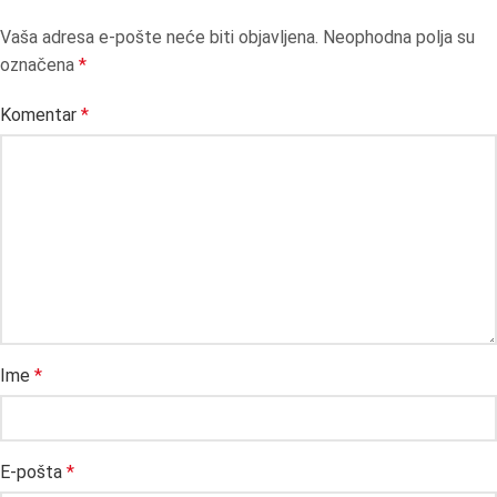
Vaša adresa e-pošte neće biti objavljena.
Neophodna polja su
označena
*
Komentar
*
Ime
*
E-pošta
*