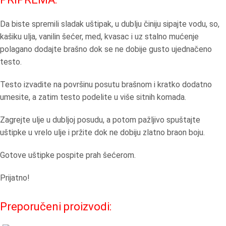
Da biste spremili sladak uštipak, u dublju činiju sipajte vodu, so,
kašiku ulja, vanilin šećer, med, kvasac i uz stalno mućenje
polagano dodajte brašno dok se ne dobije gusto ujednačeno
testo.
Testo izvadite na površinu posutu brašnom i kratko dodatno
umesite, a zatim testo podelite u više sitnih komada.
Zagrejte ulje u dubljoj posudu, a potom pažljivo spuštajte
uštipke u vrelo ulje i pržite dok ne dobiju zlatno braon boju.
Gotove uštipke pospite prah šećerom.
Prijatno!
Preporučeni proizvodi: