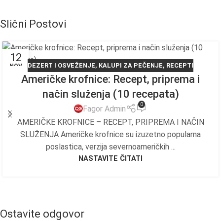
Slični Postovi
12
DEZERT I OSVEŽENJE
,
KALUPI ZA PEČENJE
,
RECEPTI
NOV
Američke krofnice: Recept, priprema i
način služenja (10 recepata)​
0
Fagor Admin
AMERIČKE KROFNICE – RECEPT, PRIPREMA I NAČIN
SLUŽENJA Američke krofnice su izuzetno popularna
poslastica, verzija severnoameričkih ...
NASTAVITE ČITATI
Ostavite odgovor