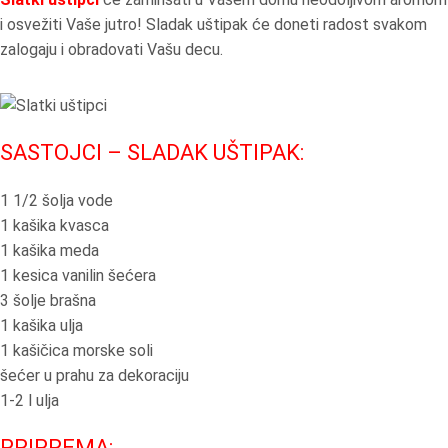
i osvežiti Vaše jutro! Sladak uštipak će doneti radost svakom
zalogaju i obradovati Vašu decu.
SASTOJCI – SLADAK UŠTIPAK:
1 1/2 šolja vode
1 kašika kvasca
1 kašika meda
1 kesica vanilin šećera
3 šolje brašna
1 kašika ulja
1 kašičica morske soli
šećer u prahu za dekoraciju
1-2 l ulja
PRIPREMA: