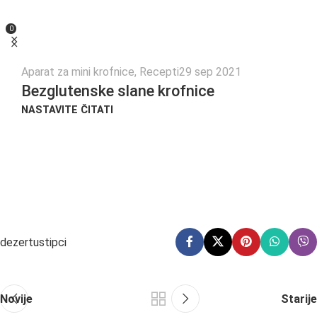
0
Aparat za mini krofnice
,
Recepti
29 sep 2021
Bezglutenske slane krofnice
NASTAVITE ČITATI
dezert
ustipci
Novije
Starije