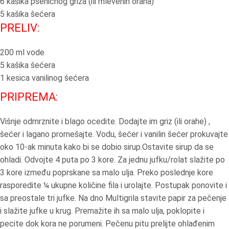
6 kašika pšeničnog griza (ili mlevenih oraha)
5 kašika šećera
PRELIV:
200 ml vode
5 kašika šećera
1 kesica vanilinog šećera
PRIPREMA:
Višnje odmrznite i blago ocedite. Dodajte im griz (ili orahe) ,
šećer i lagano promešajte. Vodu, šećer i vanilin šećer prokuvajte
oko 10-ak minuta kako bi se dobio sirup.Ostavite sirup da se
ohladi. Odvojte 4 puta po 3 kore. Za jednu jufku/rolat slažite po
3 kore između poprskane sa malo ulja. Preko poslednje kore
rasporedite ¼ ukupne količine fila i urolajte. Postupak ponovite i
sa preostale tri jufke. Na dno Multigrila stavite papir za pečenje
i slažite jufke u krug. Premažite ih sa malo ulja, poklopite i
pecite dok kora ne porumeni. Pečenu pitu prelijte ohlađenim