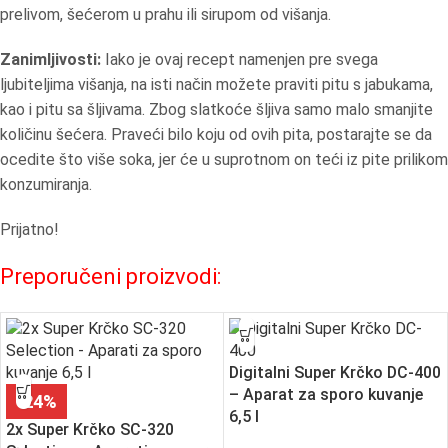
prelivom, šećerom u prahu ili sirupom od višanja.
Zanimljivosti:
Iako je ovaj recept namenjen pre svega
ljubiteljima višanja, na isti način možete praviti pitu s jabukama,
kao i pitu sa šljivama. Zbog slatkoće šljiva samo malo smanjite
količinu šećera. Praveći bilo koju od ovih pita, postarajte se da
ocedite što više soka, jer će u suprotnom on teći iz pite prilikom
konzumiranja.
Prijatno!
Preporučeni proizvodi:
Digitalni Super Krčko DC-400
– Aparat za sporo kuvanje
-24%
6,5 l
2x Super Krčko SC-320