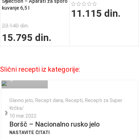
Selection – Aparati za sporo
kuvanje 6,5 l
11.115
din.
23.140
din.
15.795
din.
Fagor Admin
Slični recepti iz kategorije:
0
Glavno jelo
,
Recept dana
,
Recepti
,
Recepti za Super
Krčka
10 mar 2022
Boršč – Nacionalno rusko jelo
NASTAVITE ČITATI