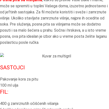
može se spremiti u toplini Vašega doma, izuzetno jednostavno i
od jeftinih sastojaka. Za fil možete koristiti i sveže i zamrznute
višnje. Ukoliko stavljate zamrznute višnje, najpre ih ocedite od
soka. Pre služenja, posna pita sa višnjama može se dodatno
posuti i sa malo šećera u prahu. Sočna i hrskava, a u isto vreme
posna, ova pita idealan je izbor ako u vreme posta želite laganu
poslasticu posle ručka.
SASTOJCI
Pakovanje kora za pitu
100 ml ulja
FIL:
400 g zamrznutih očišćenih višanja