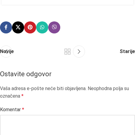
Novije
Starije
Ostavite odgovor
Vaša adresa e-pošte neće biti objavljena.
Neophodna polja su
označena
*
Komentar
*