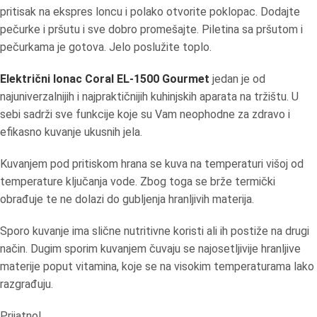
pritisak na ekspres loncu i polako otvorite poklopac. Dodajte
pečurke i pršutu i sve dobro promešajte. Piletina sa pršutom i
pečurkama je gotova. Jelo poslužite toplo.
Električni lonac Coral EL-1500 Gourmet
jedan je od
najuniverzalnijih i najpraktičnijih kuhinjskih aparata na tržištu. U
sebi sadrži sve funkcije koje su Vam neophodne za zdravo i
efikasno kuvanje ukusnih jela.
Kuvanjem pod pritiskom hrana se kuva na temperaturi višoj od
temperature ključanja vode. Zbog toga se brže termički
obrađuje te ne dolazi do gubljenja hranljivih materija.
Sporo kuvanje ima slične nutritivne koristi ali ih postiže na drugi
način. Dugim sporim kuvanjem čuvaju se najosetljivije hranljive
materije poput vitamina, koje se na visokim temperaturama lako
razgrađuju.
Prijatno!