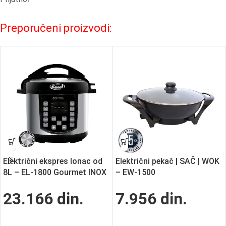
Preporučeni proizvodi:
Električni ekspres lonac od
Električni pekač | SAČ | WOK
8L – EL-1800 Gourmet INOX
– EW-1500
23.166
din.
7.956
din.