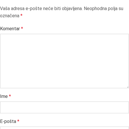
Vaša adresa e-pošte neće biti objavljena.
Neophodna polja su
označena
*
Komentar
*
Ime
*
E-pošta
*