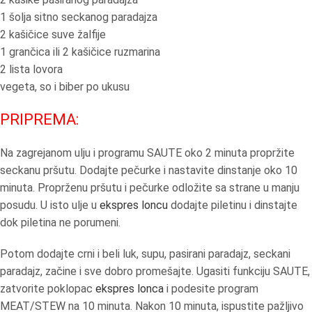
1 šolja sitno seckanog paradajza
2 kašičice suve žalfije
1 grančica ili 2 kašičice ruzmarina
2 lista lovora
vegeta, so i biber po ukusu
PRIPREMA:
Na zagrejanom ulju i programu SAUTE oko 2 minuta propržite
seckanu pršutu. Dodajte pečurke i nastavite dinstanje oko 10
minuta. Proprženu pršutu i pečurke odložite sa strane u manju
posudu. U isto ulje u
ekspres loncu
dodajte piletinu i dinstajte
dok piletina ne porumeni.
Potom dodajte crni i beli luk, supu, pasirani paradajz, seckani
paradajz, začine i sve dobro promešajte. Ugasiti funkciju SAUTE,
zatvorite poklopac
ekspres lonca
i podesite program
MEAT/STEW na 10 minuta. Nakon 10 minuta, ispustite pažljivo