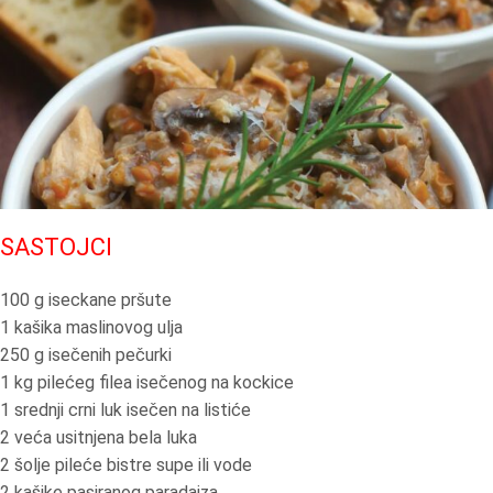
SASTOJCI
100 g iseckane pršute
1 kašika maslinovog ulja
250 g isečenih pečurki
1 kg pilećeg filea isečenog na kockice
1 srednji crni luk isečen na listiće
2 veća usitnjena bela luka
2 šolje pileće bistre supe ili vode
2 kašike pasiranog paradajza