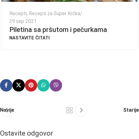
Recepti
,
Recepti za Super Krčka
29 sep 2021
Piletina sa pršutom i pečurkama
NASTAVITE ČITATI
Novije
Starije
Ostavite odgovor