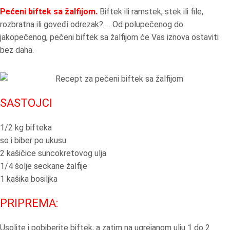
Pećeni biftek sa žalfijom.
Biftek ili ramstek, stek ili file,
rozbratna ili goveđi odrezak? … Od polupečenog do
jakopečenog, pečeni biftek sa žalfijom će Vas iznova ostaviti
bez daha.
SASTOJCI
1/2 kg bifteka
so i biber po ukusu
2 kašičice suncokretovog ulja
1/4 šolje seckane žalfije
1 kašika bosiljka
PRIPREMA:
Usolite i pobiberite biftek, a zatim na ugrejanom ulju 1 do 2