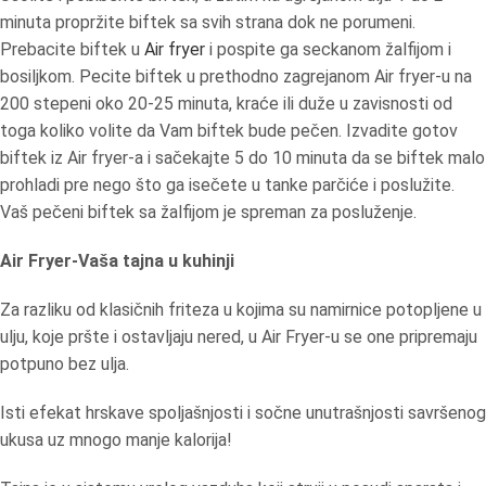
minuta propržite biftek sa svih strana dok ne porumeni.
Prebacite biftek u
Air fryer
i pospite ga seckanom žalfijom i
bosiljkom. Pecite biftek u prethodno zagrejanom Air fryer-u na
200 stepeni oko 20-25 minuta, kraće ili duže u zavisnosti od
toga koliko volite da Vam biftek bude pečen. Izvadite gotov
biftek iz Air fryer-a i sačekajte 5 do 10 minuta da se biftek malo
prohladi pre nego što ga isečete u tanke parčiće i poslužite.
Vaš pečeni biftek sa žalfijom je spreman za posluženje.
Air Fryer-Vaša tajna u kuhinji
Za razliku od klasičnih friteza u kojima su namirnice potopljene u
ulju, koje pršte i ostavljaju nered, u Air Fryer-u se one pripremaju
potpuno bez ulja.
Isti efekat hrskave spoljašnjosti i sočne unutrašnjosti savršenog
ukusa uz mnogo manje kalorija!