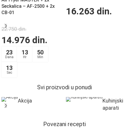
Seckalica – AF-2500 + 2x
16.263
din.
CB-01
22.750
din.
14.976
din.
23
13
50
Dana
Hr
Min
13
Sec
Svi proizvodi u ponudi
Akcija
Kuhinjski
aparati
Povezani recepti