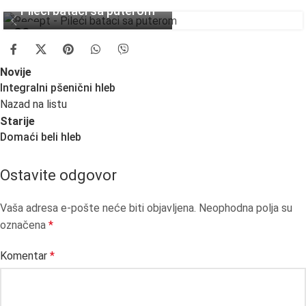
Pileći bataci sa puterom
29
SEP
Novije
Integralni pšenični hleb
Nazad na listu
Starije
Domaći beli hleb
Ostavite odgovor
Vaša adresa e-pošte neće biti objavljena.
Neophodna polja su
označena
*
Komentar
*