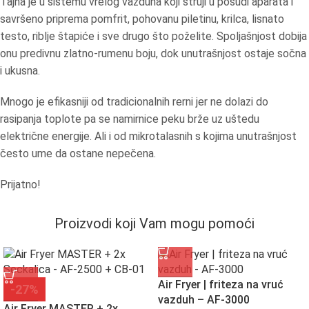
Tajna je u sistemu vrelog vazduha koji struji u posudi aparata i
savršeno priprema pomfrit, pohovanu piletinu, krilca, lisnato
testo, riblje štapiće i sve drugo što poželite. Spoljašnjost dobija
onu predivnu zlatno-rumenu boju, dok unutrašnjost ostaje sočna
i ukusna.
Mnogo je efikasniji od tradicionalnih rerni jer ne dolazi do
rasipanja toplote pa se namirnice peku brže uz uštedu
električne energije. Ali i od mikrotalasnih s kojima unutrašnjost
često ume da ostane nepečena.
Prijatno!
Proizvodi koji Vam mogu pomoći
Air Fryer | friteza na vruć
-27%
vazduh – AF-3000
Air Fryer MASTER + 2x