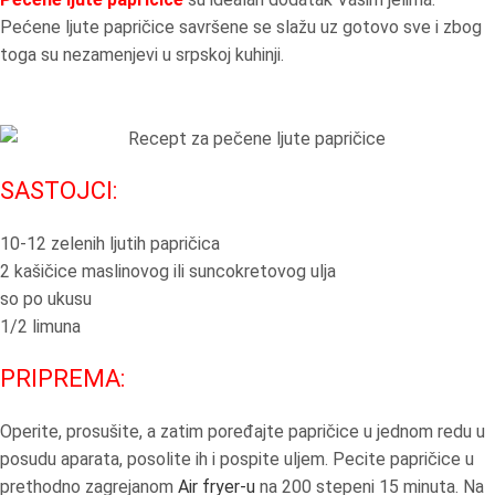
Pećene ljute papričice savršene se slažu uz gotovo sve i zbog
toga su nezamenjevi u srpskoj kuhinji.
SASTOJCI:
10-12 zelenih ljutih papričica
2 kašičice maslinovog ili suncokretovog ulja
so po ukusu
1/2 limuna
PRIPREMA:
Operite, prosušite, a zatim poređajte papričice u jednom redu u
posudu aparata, posolite ih i pospite uljem. Pecite papričice u
prethodno zagrejanom
Air fryer-u
na 200 stepeni 15 minuta. Na