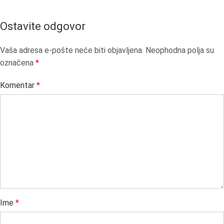
Ostavite odgovor
Vaša adresa e-pošte neće biti objavljena.
Neophodna polja su
označena
*
Komentar
*
Ime
*