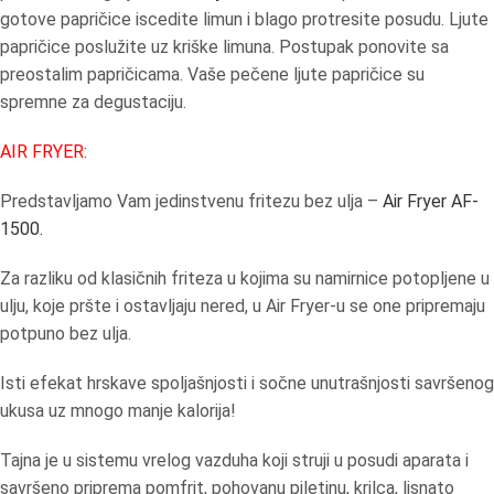
gotove papričice iscedite limun i blago protresite posudu. Ljute
papričice poslužite uz kriške limuna. Postupak ponovite sa
preostalim papričicama. Vaše pečene ljute papričice su
spremne za degustaciju.
AIR FRYER:
Predstavljamo Vam jedinstvenu fritezu bez ulja –
Air Fryer AF-
1500.
Za razliku od klasičnih friteza u kojima su namirnice potopljene u
ulju, koje pršte i ostavljaju nered, u Air Fryer-u se one pripremaju
potpuno bez ulja.
Isti efekat hrskave spoljašnjosti i sočne unutrašnjosti savršenog
ukusa uz mnogo manje kalorija!
Tajna je u sistemu vrelog vazduha koji struji u posudi aparata i
savršeno priprema pomfrit, pohovanu piletinu, krilca, lisnato