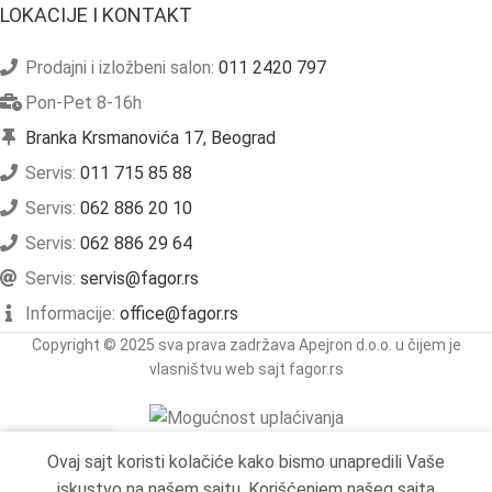
LOKACIJE I KONTAKT
Prodajni i izložbeni salon:
011 2420 797
Pon-Pet 8-16h
Branka Krsmanovića 17, Beograd
Servis:
011 715 85 88
Servis:
062 886 20 10
Servis:
062 886 29 64
Servis:
servis@fagor.rs
Informacije:
office@fagor.rs
Copyright © 2025 sva prava zadržava Apejron d.o.o. u čijem je
vlasništvu web sajt fagor.rs
Ovaj sajt koristi kolačiće kako bismo unapredili Vaše
očetna
Prodavnica
Korpa
Moj nalog
iskustvo na našem sajtu. Korišćenjem našeg sajta