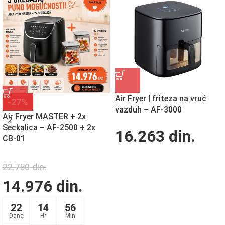
Air Fryer | friteza na vruć
-27%
vazduh – AF-3000
Air Fryer MASTER + 2x
Seckalica – AF-2500 + 2x
16.263
din.
CB-01
22.750
din.
14.976
din.
22
14
56
Dana
Hr
Min