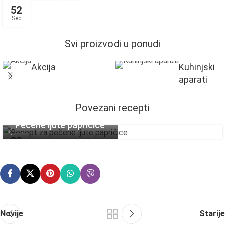
51
Sec
Svi proizvodi u ponudi
Akcija
Kuhinjski
aparati
Povezani recepti
Pečene ljute papričice
29
SEP
Novije
Starije