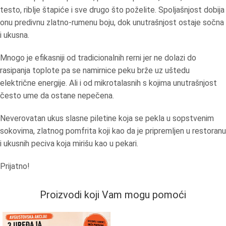
testo, riblje štapiće i sve drugo što poželite. Spoljašnjost dobija
onu predivnu zlatno-rumenu boju, dok unutrašnjost ostaje sočna
i ukusna.
Mnogo je efikasniji od tradicionalnih rerni jer ne dolazi do
rasipanja toplote pa se namirnice peku brže uz uštedu
električne energije. Ali i od mikrotalasnih s kojima unutrašnjost
često ume da ostane nepečena.
Neverovatan ukus slasne piletine koja se pekla u sopstvenim
sokovima, zlatnog pomfrita koji kao da je pripremljen u restoranu
i ukusnih peciva koja mirišu kao u pekari.
Prijatno!
Proizvodi koji Vam mogu pomoći