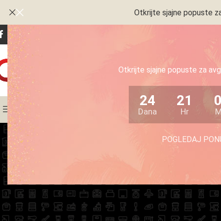
Otkrijte sjajne popuste za
P
Otkrijte sjajne popuste za avgu
VRSTA PROIZVODA
24
21
KATEGORIJE
Dana
Hr
M
POGLEDAJ PO