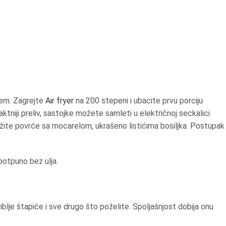
jem. Zagrejte
Air fryer
na 200 stepeni i ubacite prvu porciju
tniji preliv, sastojke možete samleti u električnoj seckalici.
užite povrće sa mocarelom, ukrašeno listićima bosiljka. Postupak
 potpuno bez ulja.
riblje štapiće i sve drugo što poželite. Spoljašnjost dobija onu