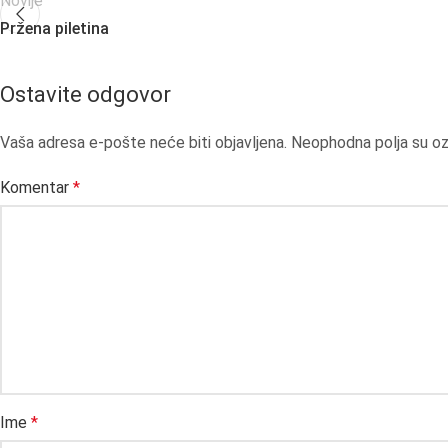
Novije
Pržena piletina
Ostavite odgovor
Vaša adresa e-pošte neće biti objavljena.
Neophodna polja su 
Komentar
*
Ime
*