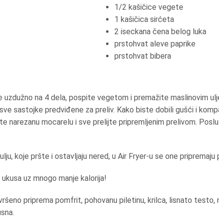
1/2 kašičice vegete
1 kašičica sirćeta
2 iseckana čena belog luka
prstohvat aleve paprike
prstohvat bibera
cite uzdužno na 4 dela, pospite vegetom i premažite maslinovim ul
ve sastojke predviđene za preliv. Kako biste dobili gušći i kompak
te narezanu mocarelu i sve prelijte pripremljenim prelivom. Posl
ulju, koje pršte i ostavljaju nered, u Air Fryer-u se one pripremaju
g ukusa uz mnogo manje kalorija!
vršeno priprema pomfrit, pohovanu piletinu, krilca, lisnato testo, 
usna.