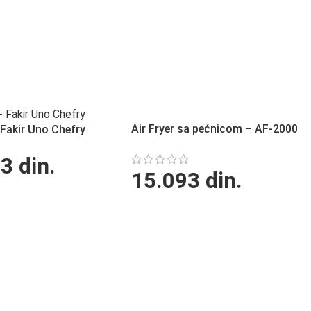
Air Fryer sa pećnicom – AF-2000
– Fakir Uno Chefry
73
din.
15.093
din.