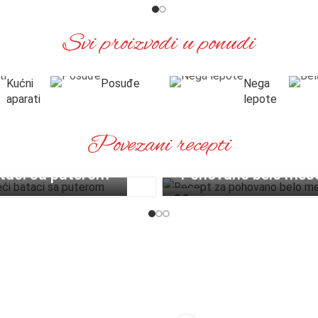
Svi proizvodi u ponudi
Kućni
Posuđe
Nega
aparati
lepote
Povezani recepti
ataci sa puterom
Pohovano belo mes
29
SEP