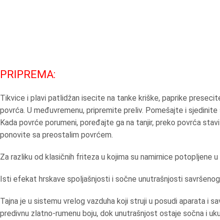
PRIPREMA:
Tikvice i plavi patlidžan isecite na tanke kriške, paprike prese
povrća. U međuvremenu, pripremite preliv. Pomešajte i sjedinite s
Kada povrće porumeni, poređajte ga na tanjir, preko povrća stavi
ponovite sa preostalim povrćem.
Za razliku od klasičnih friteza u kojima su namirnice potopljene u 
Isti efekat hrskave spoljašnjosti i sočne unutrašnjosti savršeno
Tajna je u sistemu vrelog vazduha koji struji u posudi aparata i sa
predivnu zlatno-rumenu boju, dok unutrašnjost ostaje sočna i uk