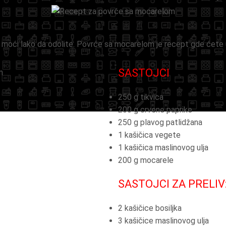
 moći lako da odolite. Povrće sa mocarelom je recept gde ćete u
SASTOJCI
250 g tikvica
200 g crvene paprike
250 g plavog patlidžana
1 kašičica vegete
1 kašičica maslinovog ulja
200 g mocarele
SASTOJCI ZA PRELIV
2 kašičice bosiljka
3 kašičice maslinovog ulja