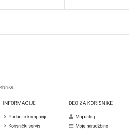
risnike.
INFORMACIJE
DEO ZA KORISNIKE
Podaci o kompaniji
Moj nalog
Korisnički servis
Moje narudžbine