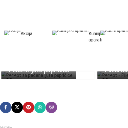
Akcija
Kuhinjski
aparati
Pečene ljute papričice
Pileći b
29
29
SEP
SEP