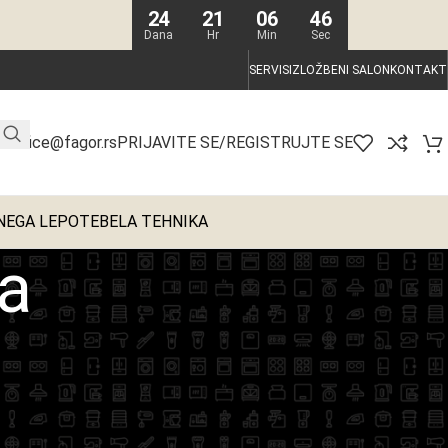
24
21
06
45
Dana
Hr
Min
Sec
SERVIS
IZLOŽBENI SALON
KONTAKT
PRIJAVITE SE/REGISTRUJTE SE
office@fagor.rs
NEGA LEPOTE
BELA TEHNIKA
a