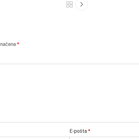
označena
*
E-pošta
*