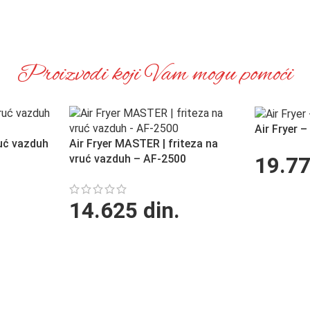
Proizvodi koji Vam mogu pomoći
Air Fryer 
ruć vazduh
Air Fryer MASTER | friteza na
vruć vazduh – AF-2500
19.7
14.625
din.