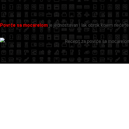
Povrće sa mocarelom
je jednostavan i lak obrok kojem nećete