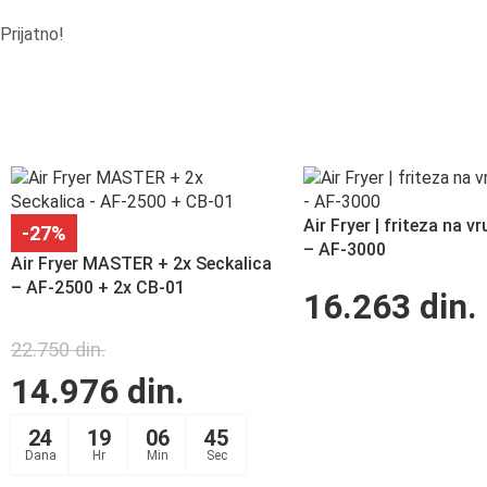
Prijatno!
Air Fryer | friteza na v
-27%
– AF-3000
Air Fryer MASTER + 2x Seckalica
– AF-2500 + 2x CB-01
16.263
din.
22.750
din.
14.976
din.
24
19
06
44
Dana
Hr
Min
Sec