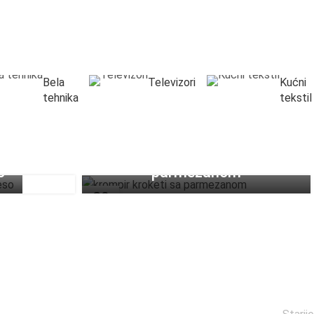
Bela
Televizori
Kućni
tehnika
tekstil
Krompir kroketi sa
o
parmezanom
29
SEP