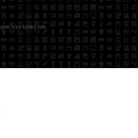
vek hteti kašiku više.
: