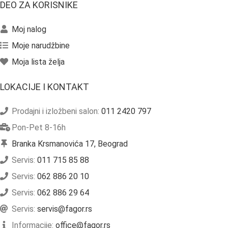
DEO ZA KORISNIKE
Moj nalog
Moje narudžbine
Moja lista želja
LOKACIJE I KONTAKT
Prodajni i izložbeni salon:
011 2420 797
Pon-Pet 8-16h
Branka Krsmanovića 17, Beograd
Servis:
011 715 85 88
Servis:
062 886 20 10
Servis:
062 886 29 64
Servis:
servis@fagor.rs
Informacije:
office@fagor.rs