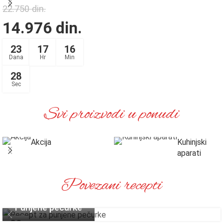
22.750
din.
14.976
din.
23
17
16
Dana
Hr
Min
28
Sec
Svi proizvodi u ponudi
Akcija
Kuhinjski
aparati
Povezani recepti
Punjene pečurke