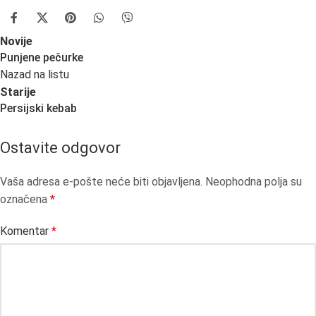
29
SEP
Novije
Punjene pečurke
Nazad na listu
Starije
Persijski kebab
Ostavite odgovor
Vaša adresa e-pošte neće biti objavljena.
Neophodna polja su
označena
*
Komentar
*