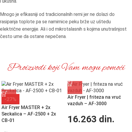
i ukusna.
Mnogo je efikasniji od tradicionalnih rerni jer ne dolazi do
rasipanja toplote pa se namirnice peku brže uz uštedu
električne energije. Ali i od mikrotalasnih s kojima unutrašnjost
često ume da ostane nepečena.
Proizvodi koji Vam mogu pomoći
Air Fryer | friteza na vruć
-27%
vazduh – AF-3000
Air Fryer MASTER + 2x
Seckalica – AF-2500 + 2x
16.263
din.
CB-01