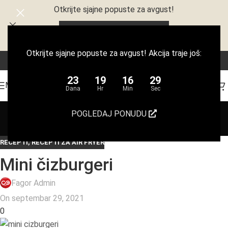
Otkrijte sjajne popuste za avgust!
23
19
16
29
Dana
Hr
Min
Sec
Otkrijte sjajne popuste za avgust! Akcija traje još:
23
19
16
29
MENI
Dana
Hr
Min
Sec
Coralova Kuhinja
POGLEDAJ PONUDU
Početna
/
Recepti
RECEPTI
,
RECEPTI ZA AIR FRYER
Mini čizburgeri
Fagor Admin
On septembar 29, 2021
0