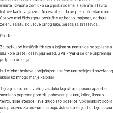
minuta. Izvadite zemičke sa pljeskavicama iz aparata, stavite
listove kačkavalja između i vratite ih da se peku još jedan minut.
Gotove mini čizburgere poslužite uz kečap, majonez, dodajte
zelenu salatu, kolutove crnog luka, paradajza, krastavca…
Prijatno!
Za razliku od klasičnih friteza u kojima su namirnice potopljene u
ulju, koje pršte i ostavljaju nered, u
Air Fryer-u
se one pripremaju
potpuno bez ulja.
Isti efekat hrskave spoljašnjosti i sočne unutrašnjosti savršenog
ukusa uz mnogo manje kalorija!
Tajna je u sistemu vrelog vazduha koji struji u posudi aparata i
savršeno priprema pomfrit, pohovanu piletinu, krilca, lisnato
testo, riblje štapiće i sve drugo što poželite. Spoljašnjost dobija
onu predivnu zlatno-rumenu boju, dok unutrašnjost ostaje sočna