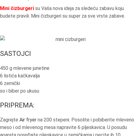
Mini čizburgeri
su Vaša nova ideja za sledeću zabavu koju
budete pravili. Mini čizburgeri su super za sve vrste zabave.
SASTOJCI
450 g mlevene junetine
6 listića kačkavalja
6 zemički
so i biber po ukusu
PRIPREMA:
Zagrejte
Air fryer
na 200 stepeni. Posolite i pobiberite mleveno
meso i od mlevenog mesa napravite 6 pljeskavica. U posudu
aparata poređajte pljeskavice u zemičkama i pecite ih 10