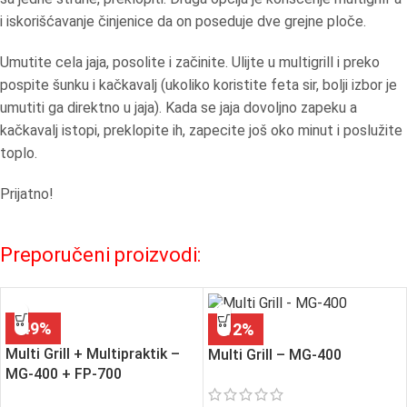
i iskorišćavanje činjenice da on poseduje dve grejne ploče.
Umutite cela jaja, posolite i začinite. Ulijte u multigrill i preko
pospite šunku i kačkavalj (ukoliko koristite feta sir, bolji izbor je
umutiti ga direktno u jaja). Kada se jaja dovoljno zapeku a
kačkavalj istopi, preklopite ih, zapecite još oko minut i poslužite
toplo.
Prijatno!
Preporučeni proizvodi:
-49%
-12%
Multi Grill + Multipraktik –
Multi Grill – MG-400
MG-400 + FP-700