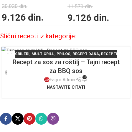
20.020
din.
11.570
din.
9.126
din.
9.126
din.
Slični recepti iz kategorije:
GRILERI
,
MULTIGRILL
,
PRILOG
,
RECEPT DANA
,
RECEPTI
26
Recept za sos za roštilj – Tajni recept
APR
za BBQ sos
0
Fagor Admin
NASTAVITE ČITATI