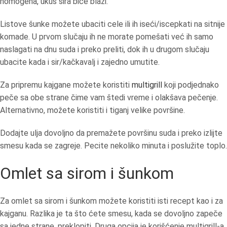
homogena, ukus sira biće blaži.
Listove šunke možete ubaciti cele ili ih iseći/iscepkati na sitnije
komade. U prvom slučaju ih ne morate pomešati već ih samo
naslagati na dnu suda i preko preliti, dok ih u drugom slučaju
ubacite kada i sir/kačkavalj i zajedno umutite.
Za pripremu kajgane možete koristiti
multigrill
koji podjednako
peče sa obe strane čime vam štedi vreme i olakšava pečenje.
Alternativno, možete koristiti i tiganj velike površine.
Dodajte ulja dovoljno da premažete površinu suda i preko izlijte
smesu kada se zagreje. Pecite nekoliko minuta i poslužite toplo.
Omlet sa sirom i šunkom
Za omlet sa sirom i šunkom možete koristiti isti recept kao i za
kajganu. Razlika je ta što ćete smesu, kada se dovoljno zapeče
sa jedne strane, preklopiti. Druga opcija je korišćenje multigrill-a