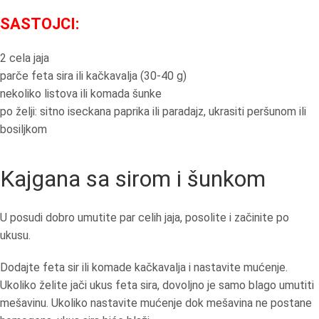
SASTOJCI:
2 cela jaja
parče feta sira ili kačkavalja (30-40 g)
nekoliko listova ili komada šunke
po želji: sitno iseckana paprika ili paradajz, ukrasiti peršunom ili
bosiljkom
Kajgana sa sirom i šunkom
U posudi dobro umutite par celih jaja, posolite i začinite po
ukusu.
Dodajte feta sir ili komade kačkavalja i nastavite mućenje.
Ukoliko želite jači ukus feta sira, dovoljno je samo blago umutiti
mešavinu. Ukoliko nastavite mućenje dok mešavina ne postane