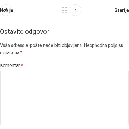
Novije
Starije
Ostavite odgovor
Vaša adresa e-pošte neće biti objavljena.
Neophodna polja su
označena
*
Komentar
*