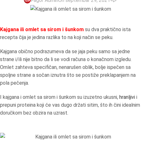
Fagor Admin
On septembar 29, 2021
Kajgana ili omlet sa sirom i šunkom
su dva praktično ista
recepta čija je jedina razlika to na koji način se peku.
Kajgana obično podrazumeva da se jaja peku samo sa jedne
strane i/ili nije bitno da li se vodi računa o konačnom izgledu.
Omlet zahteva specifičan, nenarušen oblik, bolje ispečen sa
spoljne strane a sočan iznutra što se postiže preklapanjem na
pola pečenja.
I kajgana i omlet sa sirom i šunkom su izuzetno ukusni,
hranljivi
i
prepuni proteina koji će vas dugo držati sitim, što ih čini idealnim
doručkom bez obzira na uzrast.