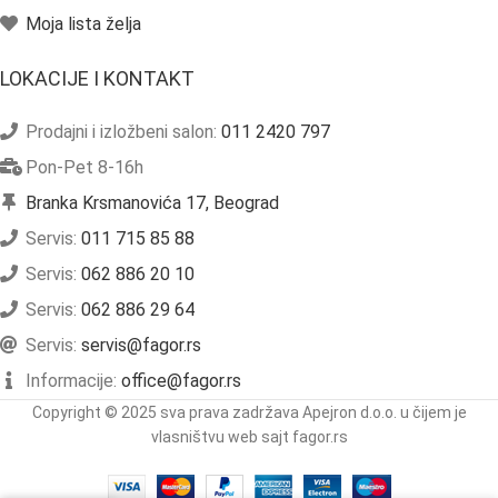
Moja lista želja
LOKACIJE I KONTAKT
Prodajni i izložbeni salon:
011 2420 797
Pon-Pet 8-16h
Branka Krsmanovića 17, Beograd
Servis:
011 715 85 88
Servis:
062 886 20 10
Servis:
062 886 29 64
Servis:
servis@fagor.rs
Informacije:
office@fagor.rs
Copyright © 2025 sva prava zadržava Apejron d.o.o. u čijem je
vlasništvu web sajt fagor.rs