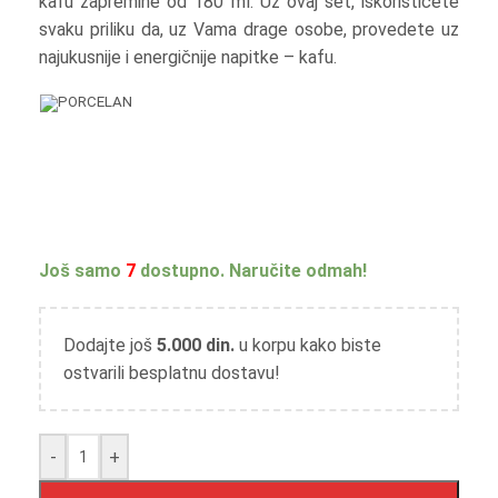
kafu zapremine od 180 ml. Uz ovaj set, iskoristićete
svaku priliku da, uz Vama drage osobe, provedete uz
najukusnije i energičnije napitke – kafu.
PORCELAN
Još samo
7
dostupno. Naručite odmah!
Dodajte još
5.000
din.
u korpu kako biste
ostvarili besplatnu dostavu!
-
+