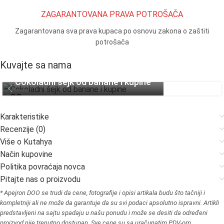
ZAGARANTOVANA PRAVA POTROŠAČA
Zagarantovana sva prava kupaca po osnovu zakona o zaštiti
potrošača
Kuvajte sa nama
Čokoladni šejk od banane i kupine
08
APR
Karakteristike
Recenzije (0)
Više o Kutahya
Način kupovine
Politika povraćaja novca
Pitajte nas o proizvodu
* Apejron DOO se trudi da cene, fotografije i opisi artikala budu što tačniji i
kompletniji ali ne može da garantuje da su svi podaci apsolutno ispravni. Artikli
predstavljeni na sajtu spadaju u našu ponudu i može se desiti da određeni
proizvod nije trenutno dostupan. Sve cene su sa uračunatim PDV-om.