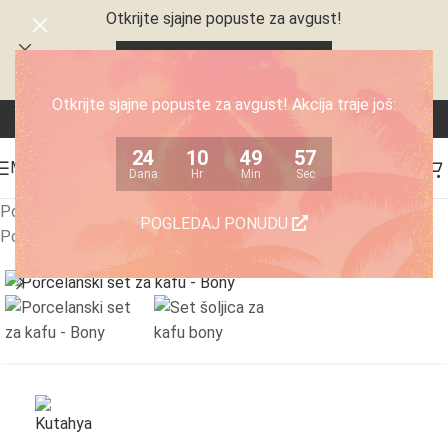
Otkrijte sjajne popuste za avgust!
24
10
49
57
Dana
Hr
Min
Sec
Otkrijte sjajne popuste za avgust! Akcija traje još:
24
10
49
57
MENI
Dana
Hr
Min
Sec
Početna
/
Posuđe
/
Porcelanski servisi
/
POGLEDAJ PONUDU
Porcelanski servisi za kafu
Click to enlarge