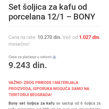
Set šoljica za kafu od
porcelana 12/1 – BONY
Cena na rate:
10.270
din.
Već od
1.027
din.
mesečno!
Cena za plaćanje u celosti:
i
9.243
din.
VAŽNO: ZBOG PRIRODE I MATERIJALA
PROIZVODA, ISPORUKA MOGUĆA SAMO NA
TERITORIJI BEOGRADA!
Bony set šoljica za kafu
se sastoji od 6 šoljica za