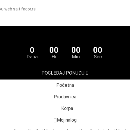
vu web sajt fagor.rs
0
00
00
00
Dana
Hr
Min
Sec
POGLEDAJ PONUDU
Početna
Prodavnica
Korpa
Moj nalog