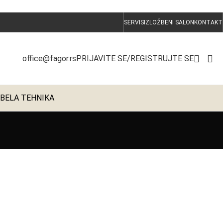
0
00
00
00
SERVIS
IZLOŽBENI SALON
KONTAKT
Dana
Hr
Min
Sec
PRIJAVITE SE/REGISTRUJTE SE
office@fagor.rs
BELA TEHNIKA