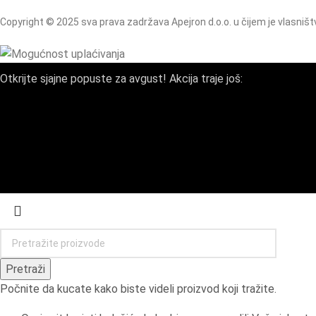
Copyright © 2025 sva prava zadržava Apejron d.o.o. u čijem je vlasništ
Otkrijte sjajne popuste za avgust! Akcija traje još:
Pretraži
Počnite da kucate kako biste videli proizvod koji tražite.