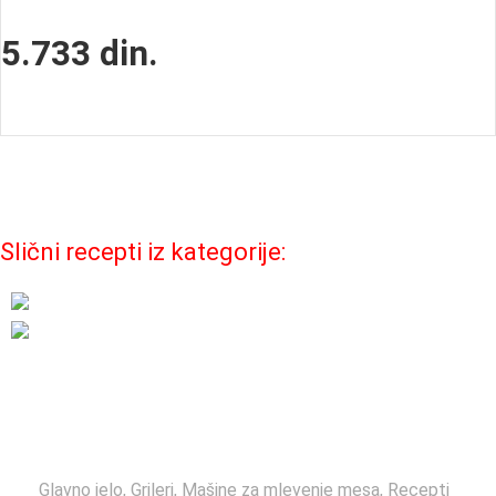
5.733
din.
Slični recepti iz kategorije:
Fagor Admin
0
Glavno jelo
,
Grileri
,
Mašine za mlevenje mesa
,
Recepti