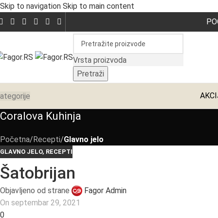
Skip to navigation
Skip to main content
PO
Otkrijte sjajne popuste za
Vrsta proizvoda
Pretraži
AKCI
ategorije
Coralova Kuhinja
Početna
/
Recepti
/
Glavno jelo
GLAVNO JELO
,
RECEPTI
Šatobrijan
Objavljeno od strane
Fagor Admin
On septembar 29, 2021
0