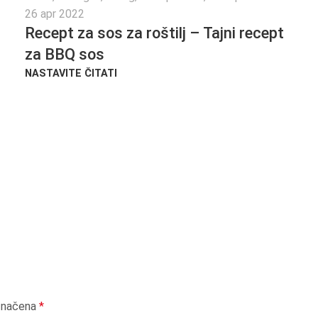
26 apr 2022
Recept za sos za roštilj – Tajni recept
za BBQ sos
NASTAVITE ČITATI
označena
*