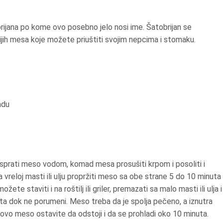
brijana po kome ovo posebno jelo nosi ime. Šatobrijan se
nijih mesa koje možete priuštiti svojim nepcima i stomaku.
adu
 isprati meso vodom, komad mesa prosušiti krpom i posoliti i
a vreloj masti ili ulju propržiti meso sa obe strane 5 do 10 minuta
e staviti i na roštilj ili griler, premazati sa malo masti ili ulja i
uta dok ne porumeni. Meso treba da je spolja pečeno, a iznutra
ovo meso ostavite da odstoji i da se prohladi oko 10 minuta.