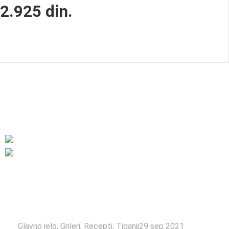
2.925
din.
Fagor Admin
0
Glavno jelo
,
Grileri
,
Recepti
,
Tiganji
29 sep 2021