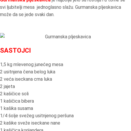
svi ljubitelji mesa jednoglasno slažu. Gurmanska pljeskavica
može da se jede svaki dan.
SASTOJCI
1,5 kg mlevenog junećeg mesa
2 usitnjena čena belog luka
2 veća iseckana crna luka
2 jajeta
2 kašičice soli
1 kašičica bibera
1 kašika susama
1/4 šolje svežeg usitnjenog peršuna
2 kašike sveže iseckane nane
1 kašičica korijandera