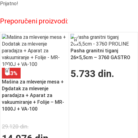
Prijatno!
Preporučeni proizvodi:
Pasha granitni tiganj
26×5,5cm – 3760 GASTRO
5.733
din.
-43%
Mašina za mlevenje mesa +
Dodatak za mlevenje
paradajza + Aparat za
vakuumiranje + Folije – MR-
1000J + VA-100
29.120
din.