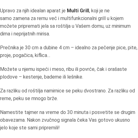
Upravo za njih idealan aparat je
Multi Grill
,
koji je ne
samo zamena za rernu već i multifunkcionalni grill u kojem
možete pripremati jela sa roštilja u Vašem domu, uz minimum
dima i neprijatnih mirisa.
Prečnika je 30 cm a dubine 4 cm – idealno za pečenje pice, pite,
proje, pogačica, kiflica…
Možete u njemu ispeći i meso, ribu ili povrće, čak i orašaste
plodove – kestenje, bademe ili lešnike.
Za razliku od roštilja namirnice se peku dvostrano. Za razliku od
rerne, peku se mnogo brže.
Namestite tajmer na vreme do 30 minuta i posvetite se drugim
obavezama. Nakon zvučnog signala čeka Vas gotovo ukusno
jelo koje ste sami pripremili!