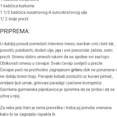
1 kašičica kurkume
1 1/2 kašičica susamovog ili suncokretovog ulja
1/ 2 šolje prezli
PRIPREMA:
U dubljoj posudi pomešati mleveno meso, iseckan crni i beli luk,
posoliti, pobiberiti, dodati ulje, jaja i sve preostale začine, osim
prezli. Smesu dobro umesiti rukom da se sjedine svi sastojci.
Oblikovati smesu u ćevape. Svaki ćevap uvaljati u prezle.
Ćevape peći na prethodno zagrejanom
grileru
dok ne porumene i
ne dobiju braon boju. Persijski kebab poslužiti uz kuvani pirinač,
omiljeni ljuti umak, grilovani paradajz i pečene krompiriće.
Savršena gurmanska pljeskavica je spremna da se proba i da se
uživa u njoj.
Za neka jela Vam je rerna prevelika i treba joj previše vremena
kako bi se zagrejala i ispekla ih.