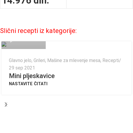
14.976
din.
Fagor Admin
Slični recepti iz kategorije:
0
Glavno jelo
,
Grileri
,
Mašine za mlevenje mesa
,
Recepti
29 sep 2021
Mini pljeskavice
NASTAVITE ČITATI