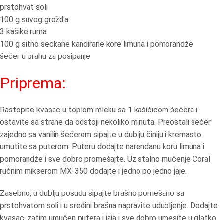
prstohvat soli
100 g suvog grožđa
3 kašike ruma
100 g sitno seckane kandirane kore limuna i pomorandže
šećer u prahu za posipanje
Priprema:
Rastopite kvasac u toplom mleku sa 1 kašičicom šećera i
ostavite sa strane da odstoji nekoliko minuta. Preostali šećer
zajedno sa vanilin šećerom sipajte u dublju činiju i kremasto
umutite sa puterom. Puteru dodajte narendanu koru limuna i
pomorandže i sve dobro promešajte. Uz stalno mućenje Coral
ručnim mikserom MX-350 dodajte i jedno po jedno jaje.
Zasebno, u dublju posudu sipajte brašno pomešano sa
prstohvatom soli i u sredini brašna napravite udubljenje. Dodajte
kvasac, zatim umućen putera i jaja i sve dobro umesite u glatko