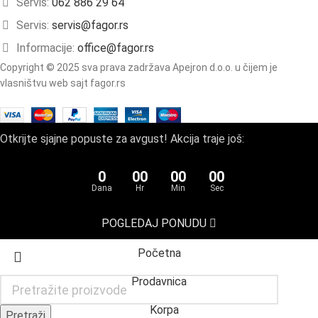
Servis:
062 886 29 64
Servis:
servis@fagor.rs
Informacije:
office@fagor.rs
Copyright © 2025 sva prava zadržava Apejron d.o.o. u čijem je
vlasništvu web sajt fagor.rs
Otkrijte sjajne popuste za avgust! Akcija traje još:
0
00
00
00
Dana
Hr
Min
Sec
POGLEDAJ PONUDU
Početna
Prodavnica
Korpa
Pretraži