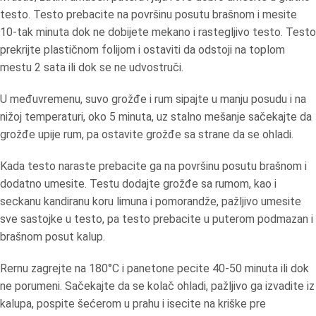
testo. Testo prebacite na površinu posutu brašnom i mesite
10-tak minuta dok ne dobijete mekano i rastegljivo testo. Testo
prekrijte plastičnom folijom i ostaviti da odstoji na toplom
mestu 2 sata ili dok se ne udvostruči.
U međuvremenu, suvo grožđe i rum sipajte u manju posudu i na
nižoj temperaturi, oko 5 minuta, uz stalno mešanje sačekajte da
grožđe upije rum, pa ostavite grožđe sa strane da se ohladi.
Kada testo naraste prebacite ga na površinu posutu brašnom i
dodatno umesite. Testu dodajte grožđe sa rumom, kao i
seckanu kandiranu koru limuna i pomorandže, pažljivo umesite
sve sastojke u testo, pa testo prebacite u puterom podmazan i
brašnom posut kalup.
Rernu zagrejte na 180°C i panetone pecite 40-50 minuta ili dok
ne porumeni. Sačekajte da se kolač ohladi, pažljivo ga izvadite iz
kalupa, pospite šećerom u prahu i isecite na kriške pre