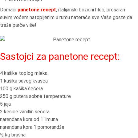
Domaći
panetone recept
, italijanski božićni hleb, prošaran
suvim voćem natopljenim u rumu nateraće sve Vaše goste da
traže parče više!
Sastojci za panetone recept:
4 kašike toplog mleka
1 kašika suvog kvasca
100 g kašika šećera
250 g putera sobne temperature
5 jaja
2 kesice vanillin šećera
narendana kora od 1 limuna
narendana kora 1 pomorandže
½ kg brašna