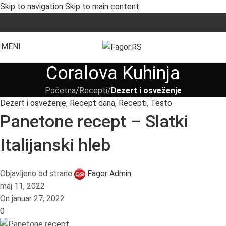
Skip to navigation
Skip to main content
Otkrijte sjajne popuste za avgust!
0
00
00
00
MENI
Dana
Hr
Min
Sec
Coralova Kuhinja
Početna
/
Recepti
/
Dezert i osveženje
Dezert i osveženje
,
Recept dana
,
Recepti
,
Testo
Panetone recept – Slatki
Italijanski hleb
Objavljeno od strane
Fagor Admin
maj 11, 2022
On januar 27, 2022
0