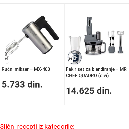
Ručni mikser – MX-400
Fakir set za blendiranje – MR
CHEF QUADRO (sivi)
5.733
din.
14.625
din.
Slični recepti iz kategorije: