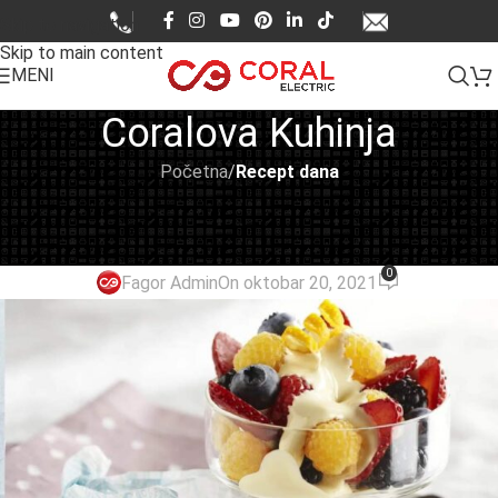
Skip to navigation
Skip to main content
MENI
Coralova Kuhinja
Početna
/
Recept dana
RECEPT DANA
,
RECEPTI
Zabajone (Zabaione)
0
Fagor Admin
On oktobar 20, 2021