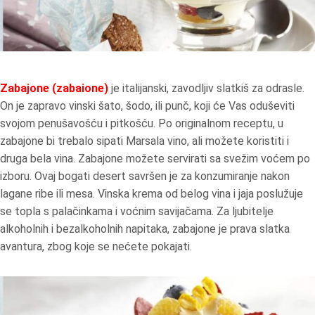
Zabajone (zabaione)
je italijanski, zavodljiv slatkiš za odrasle.
On je zapravo vinski šato, šodo, ili punč, koji će Vas oduševiti
svojom penušavošću i pitkošću. Po originalnom receptu, u
zabajone bi trebalo sipati Marsala vino, ali možete koristiti i
druga bela vina. Zabajone možete servirati sa svežim voćem po
izboru. Ovaj bogati desert savršen je za konzumiranje nakon
lagane ribe ili mesa. Vinska krema od belog vina i jaja poslužuje
se topla s palačinkama i voćnim savijačama. Za ljubitelje
alkoholnih i bezalkoholnih napitaka, zabajone je prava slatka
avantura, zbog koje se nećete pokajati.