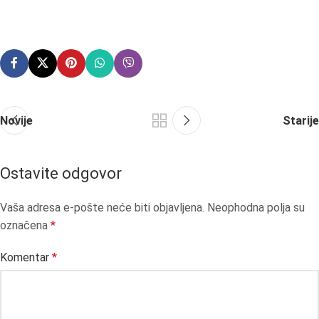
Novije
Starije
Ostavite odgovor
Vaša adresa e-pošte neće biti objavljena.
Neophodna polja su
označena
*
Komentar
*