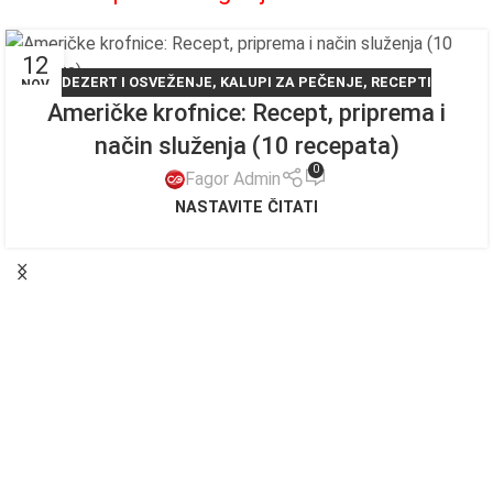
12
DEZERT I OSVEŽENJE
,
KALUPI ZA PEČENJE
,
RECEPTI
NOV
Američke krofnice: Recept, priprema i
način služenja (10 recepata)​
0
Fagor Admin
NASTAVITE ČITATI