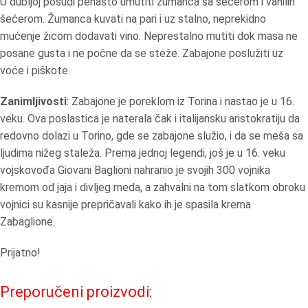
U dubljoj posudi penasto umutiti žumanca sa šećerom i vanilin
šećerom. Žumanca kuvati na pari i uz stalno, neprekidno
mućenje žicom dodavati vino. Neprestalno mutiti dok masa ne
posane gusta i ne počne da se steže. Zabajone poslužiti uz
voće i piškote.
Zanimljivosti
: Zabajone je poreklom iz Torina i nastao je u 16.
veku. Ova poslastica je naterala čak i italijansku aristokratiju da
redovno dolazi u Torino, gde se zabajone služio, i da se meša sa
ljudima nižeg staleža. Prema jednoj legendi, još je u 16. veku
vojskovođa Giovani Baglioni nahranio je svojih 300 vojnika
kremom od jaja i divljeg meda, a zahvalni na tom slatkom obroku
vojnici su kasnije prepričavali kako ih je spasila krema
Zabaglione.
Prijatno!
Preporučeni proizvodi: