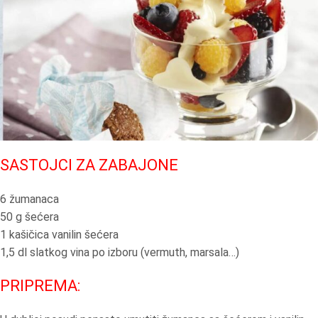
SASTOJCI ZA ZABAJONE
6 žumanaca
50 g šećera
1 kašičica vanilin šećera
1,5 dl slatkog vina po izboru (vermuth, marsala…)
PRIPREMA: