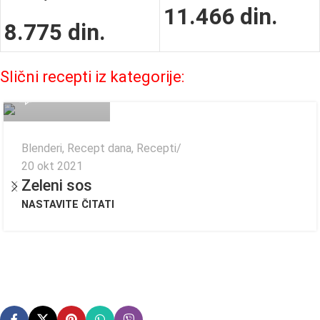
11.466
din.
8.775
din.
Fagor Admin
Slični recepti iz kategorije:
0
Blenderi
,
Recept dana
,
Recepti
20 okt 2021
Zeleni sos
NASTAVITE ČITATI