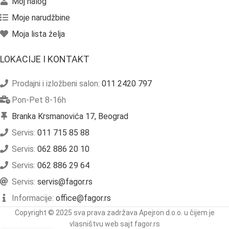
Moj nalog
Moje narudžbine
Moja lista želja
LOKACIJE I KONTAKT
Prodajni i izložbeni salon:
011 2420 797
Pon-Pet 8-16h
Branka Krsmanovića 17, Beograd
Servis:
011 715 85 88
Servis:
062 886 20 10
Servis:
062 886 29 64
Servis:
servis@fagor.rs
Informacije:
office@fagor.rs
Copyright © 2025 sva prava zadržava Apejron d.o.o. u čijem je
vlasništvu web sajt fagor.rs