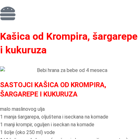
Kašica od Krompira, šargarepe
i kukuruza
SASTOJCI KAŠICA OD KROMPIRA,
ŠARGAREPE I KUKURUZA
malo maslinovog ulja
1 manja šargarepa, oljuštena i iseckana na komade
1 manji krompir, oguljen i iseckan na komade
1 šolje (oko 250 ml) vode