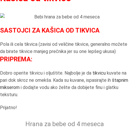
SASTOJCI ZA KAŠICA OD TIKVICA
Pola ili cela tikvica (zavisi od veličine tikvice, generalno možete
da birate tikvice manjeg prečnika jer su one lepšeg ukusa)
PRIPREMA:
Dobro operite tikvicu i oljuštite. Najbolje je da
tikvicu
kuvate na
pari dok skroz ne omekša. Kada su kuvane, ispasirajte ih
štapnim
mikserom
i dodajte vodu ako želite da dobijete finu i glatku
teksturu.
Prijatno!
Hrana za bebe od 4 meseca