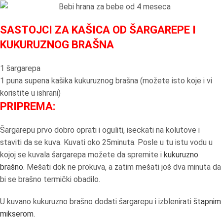
SASTOJCI ZA KAŠICA OD ŠARGAREPE I
KUKURUZNOG BRAŠNA
1 šargarepa
1 puna supena kašika kukuruznog brašna (možete isto koje i vi
koristite u ishrani)
PRIPREMA:
Šargarepu prvo dobro oprati i oguliti, iseckati na kolutove i
staviti da se kuva. Kuvati oko 25minuta. Posle u tu istu vodu u
kojoj se kuvala šargarepa možete da spremite i
kukuruzno
brašno
. Mešati dok ne prokuva, a zatim mešati još dva minuta da
bi se brašno termički obadilo.
U kuvano kukuruzno brašno dodati šargarepu i izblenirati
štapnim
mikserom
.