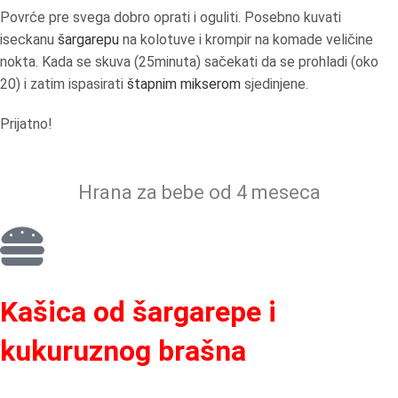
Povrće pre svega dobro oprati i oguliti. Posebno kuvati
iseckanu
šargarepu
na kolotuve i krompir na komade veličine
nokta. Kada se skuva (25minuta) sačekati da se prohladi (oko
20) i zatim ispasirati
štapnim mikserom
sjedinjene.
Prijatno!
Hrana za bebe od 4 meseca
Kašica od šargarepe i
kukuruznog brašna