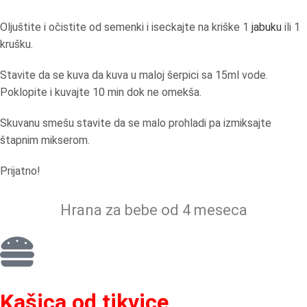
Oljuštite i očistite od semenki i iseckajte na kriške 1
jabuku
ili 1
krušku.
Stavite da se kuva da kuva u maloj šerpici sa 15ml vode.
Poklopite i kuvajte 10 min dok ne omekša.
Skuvanu smešu stavite da se malo prohladi pa izmiksajte
štapnim mikserom.
Prijatno!
Hrana za bebe od 4 meseca
Kašica od tikvice