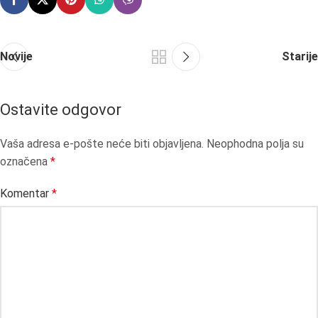
Novije
Starije
Ostavite odgovor
Vaša adresa e-pošte neće biti objavljena.
Neophodna polja su
označena
*
Komentar
*