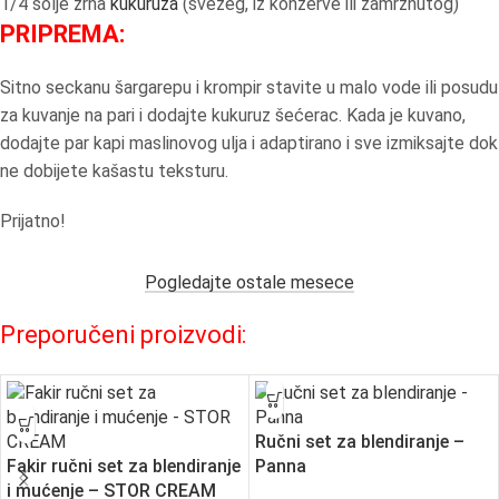
1/4 šolje zrna
kukuruza
(svežeg, iz konzerve ili zamrznutog)
PRIPREMA:
Sitno seckanu šargarepu i krompir stavite u malo vode ili posudu
za kuvanje na pari i dodajte kukuruz šećerac. Kada je kuvano,
dodajte par kapi maslinovog ulja i adaptirano i sve izmiksajte dok
ne dobijete kašastu teksturu.
Prijatno!
Pogledajte ostale mesece
Preporučeni proizvodi:
Ručni set za blendiranje –
Fakir ručni set za blendiranje
Panna
i mućenje – STOR CREAM