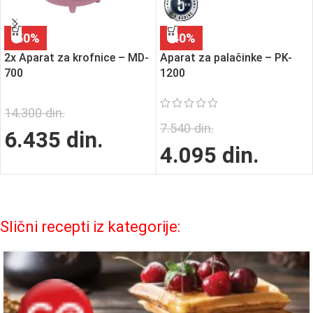
-50%
-40%
2x Aparat za krofnice – MD-
Aparat za palačinke – PK-
700
1200
14.300
din.
7.540
din.
6.435
din.
4.095
din.
Slični recepti iz kategorije: