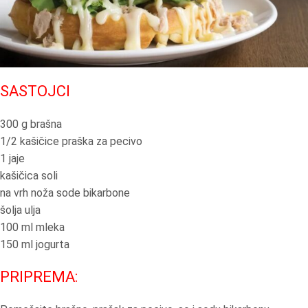
SASTOJCI
300 g brašna
1/2 kašičice praška za pecivo
1 jaje
kašičica soli
na vrh noža sode bikarbone
šolja ulja
100 ml mleka
150 ml jogurta
PRIPREMA: