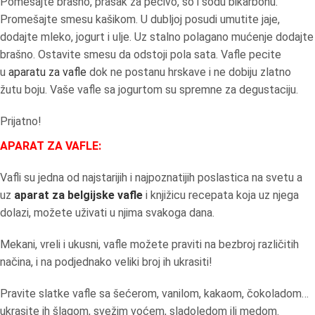
Pomešajte brašno, prašak za pecivo, so i sodu bikarbonu.
Promešajte smesu kašikom. U dubljoj posudi umutite jaje,
dodajte mleko, jogurt i ulje. Uz stalno polagano mućenje dodajte
brašno. Ostavite smesu da odstoji pola sata. Vafle pecite
u
aparatu za vafle
dok ne postanu hrskave i ne dobiju zlatno
žutu boju. Vaše vafle sa jogurtom su spremne za degustaciju.
Prijatno!
APARAT ZA VAFLE:
Vafli su jedna od najstarijih i najpoznatijih poslastica na svetu a
uz
aparat za belgijske vafle
i knjižicu recepata koja uz njega
dolazi, možete uživati u njima svakoga dana.
Mekani, vreli i ukusni, vafle možete praviti na bezbroj različitih
načina, i na podjednako veliki broj ih ukrasiti!
Pravite slatke vafle sa šećerom, vanilom, kakaom, čokoladom…
ukrasite ih šlagom, svežim voćem, sladoledom ili medom.