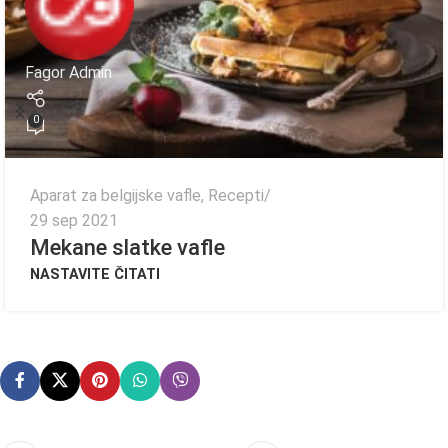
Fagor Admin
0
Aparat za belgijske vafle
,
Recepti
29 sep 2021
Mekane slatke vafle
NASTAVITE ČITATI