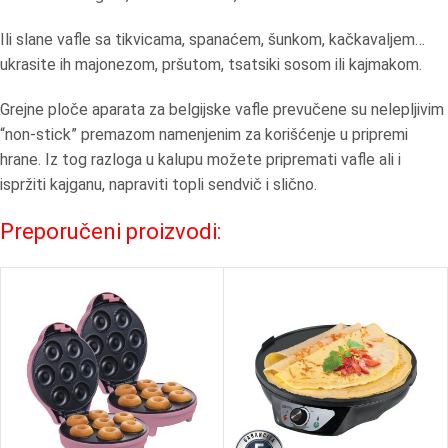
Ili slane vafle sa tikvicama, spanaćem, šunkom, kačkavaljem…
ukrasite ih majonezom, pršutom, tsatsiki sosom ili kajmakom.
Grejne ploče aparata za belgijske vafle prevučene su nelepljivim
“non-stick” premazom namenjenim za korišćenje u pripremi
hrane. Iz tog razloga u kalupu možete pripremati vafle ali i
ispržiti kajganu, napraviti topli sendvič i slično.
Preporučeni proizvodi: