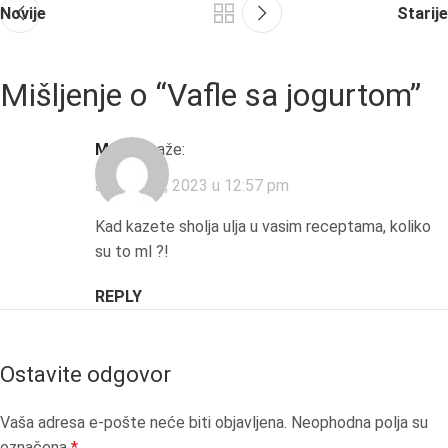
Novije
Starije
Mišljenje o “
Vafle sa jogurtom
”
Marija
kaže:
avgust 11, 2023 u 12:57 pm
Kad kazete sholja ulja u vasim receptama, koliko
su to ml ?!
REPLY
Ostavite odgovor
Vaša adresa e-pošte neće biti objavljena.
Neophodna polja su
označena
*