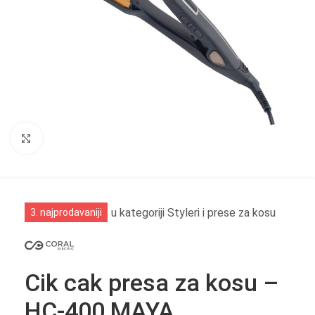
Click to enlarge
u kategoriji Styleri i prese za kosu
3. najprodavaniji
Cik cak presa za kosu –
HC-400 MAYA