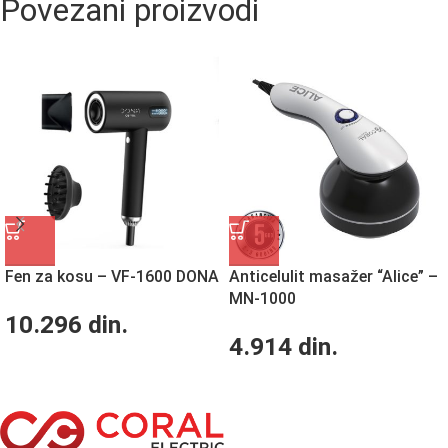
Povezani proizvodi
Fen za kosu – VF-1600 DONA
Anticelulit masažer “Alice” –
MN-1000
10.296
din.
4.914
din.