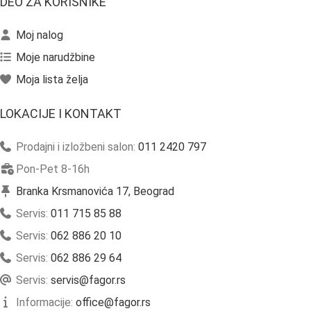
DEO ZA KORISNIKE
Moj nalog
Moje narudžbine
Moja lista želja
LOKACIJE I KONTAKT
Prodajni i izložbeni salon:
011 2420 797
Pon-Pet 8-16h
Branka Krsmanovića 17, Beograd
Servis:
011 715 85 88
Servis:
062 886 20 10
Servis:
062 886 29 64
Servis:
servis@fagor.rs
Informacije:
office@fagor.rs