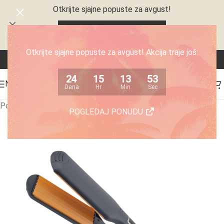
Otkrijte sjajne popuste za avgust!
24
15
13
52
Dana
Hr
Min
Sec
Otkrijte sjajne popuste za avgust! Akcija traje još:
24
15
13
52
MENI
Dana
Hr
Min
Sec
Početna
/
Nega lepote
/
Styleri i prese za kosu
POGLEDAJ PONUDU