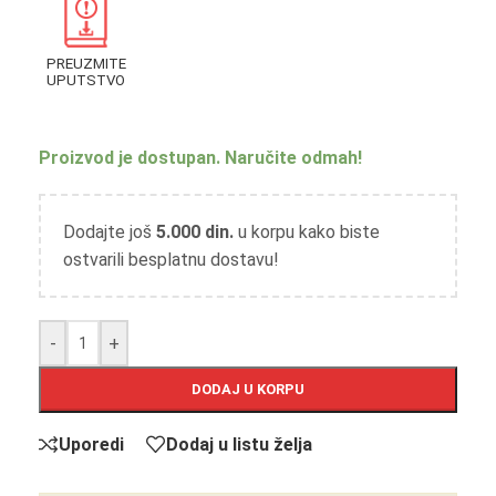
PREUZMITE
UPUTSTVO
Proizvod je dostupan. Naručite odmah!
Dodajte još
5.000
din.
u korpu kako biste
ostvarili besplatnu dostavu!
-
+
DODAJ U KORPU
Uporedi
Dodaj u listu želja