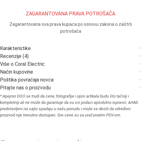
ZAGARANTOVANA PRAVA POTROŠAČA
Zagarantovana sva prava kupaca po osnovu zakona o zaštiti
potrošača
Karakteristike
Recenzije (4)
Više o Coral Electric
Način kupovine
Politika povraćaja novca
Pitajte nas o proizvodu
* Apejron DOO se trudi da cene, fotografije i opisi artikala budu što tačniji i
kompletniji ali ne može da garantuje da su svi podaci apsolutno ispravni. Artikli
predstavljeni na sajtu spadaju u našu ponudu i može se desiti da određeni
proizvod nije trenutno dostupan. Sve cene su sa uračunatim PDV-om.