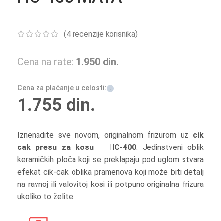
(
4
recenzije korisnika)
Cena na rate:
1.950
din.
Cena za plaćanje u celosti:
i
1.755
din.
Iznenadite sve novom, originalnom frizurom uz
cik
cak presu za kosu – HC-400
. Jedinstveni oblik
keramičkih ploča koji se preklapaju pod uglom stvara
efekat cik-cak oblika pramenova koji može biti detalj
na ravnoj ili valovitoj kosi ili potpuno originalna frizura
ukoliko to želite.