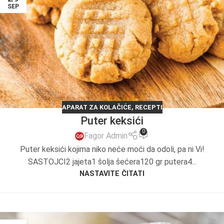
SEP
APARAT ZA KOLAČIĆE
,
RECEPTI
Puter keksići
0
Fagor Admin
Puter keksići kojima niko neće moći da odoli, pa ni Vi!
SASTOJCI2 jajeta1 šolja šećera120 gr putera4...
NASTAVITE ČITATI