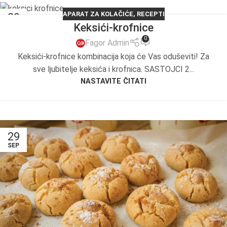
APARAT ZA KOLAČIĆE
,
RECEPTI
29
Keksići-krofnice
SEP
0
Fagor Admin
Keksići-krofnice kombinacija koja će Vas oduševiti! Za
sve ljubitelje keksića i krofnica. SASTOJCI 2...
NASTAVITE ČITATI
29
SEP