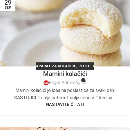
29
SEP
APARAT ZA KOLAČIĆE
,
RECEPTI
Mamini kolačići
0
Fagor Admin
Mamini kolačići je idealna poslastica za svaki dan.
SASTOJCI 1 šolja putera 1 šolja šećera 1 kesica ...
NASTAVITE ČITATI