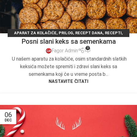
APARAT ZA KOLAČIĆE
,
PRILOG
,
RECEPT DANA
,
RECEPTI
,
Posni slani keks sa semenkama
TESTO
0
Fagor Admin
U našem aparatu za kolačiće, osim standardnih slatkih
keksića možete spremiti i zdravi slani keks sa
semenkama koji će u vreme posta b...
NASTAVITE ČITATI
06
DEC