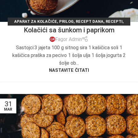
APARAT ZA KOLAČIĆE
,
PRILOG
,
RECEPT DANA
,
RECEPTI
,
Kolačići sa šunkom i paprikom
TESTO
Fagor Admin
Sastojci:3 jajeta 100 g sitnog sira 1 kašičica soli 1
kašičica praška za pecivo 1 šolja ulja 1 šolja jogurta 2
šolje ob...
NASTAVITE ČITATI
31
MAR