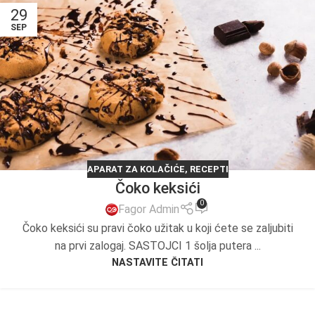
29
SEP
APARAT ZA KOLAČIĆE
,
RECEPTI
Čoko keksići
0
Fagor Admin
Čoko keksići su pravi čoko užitak u koji ćete se zaljubiti
na prvi zalogaj. SASTOJCI 1 šolja putera ...
NASTAVITE ČITATI