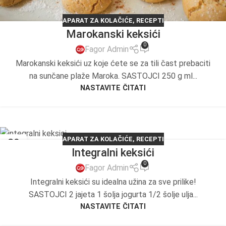
APARAT ZA KOLAČIĆE
,
RECEPTI
Marokanski keksići
0
Fagor Admin
Marokanski keksići uz koje ćete se za tili čast prebaciti
na sunčane plaže Maroka. SASTOJCI 250 g ml...
NASTAVITE ČITATI
APARAT ZA KOLAČIĆE
,
RECEPTI
29
Integralni keksići
SEP
0
Fagor Admin
Integralni keksići su idealna užina za sve prilike!
SASTOJCI 2 jajeta 1 šolja jogurta 1/2 šolje ulja...
NASTAVITE ČITATI