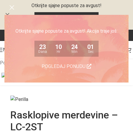
Otkrijte sjajne popuste za avgust!
23
10
24
01
Dana
Hr
Min
Sec
Otkrijte sjajne popuste za avgust! Akcija traje još:
23
10
24
01
MENI
Dana
Hr
Min
Sec
Početna
/
Kućni aparati
/
Ostali kućni aparati
POGLEDAJ PONUDU
Click to enlarge
Rasklopive merdevine –
LC-2ST