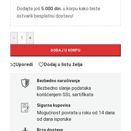
Dodajte još
5.000
din.
u korpu kako biste
ostvarili besplatnu dostavu!
-
+
DODAJ U KORPU
Uporedi
Dodaj u listu želja
Bezbedno naručivanje
Bezbedno slanje podataka
korišćenjem SSL sertifikata
Sigurna kupovina
Mogućnost povrata u roku od 14 dana
od dana isporuke
Brza dostava