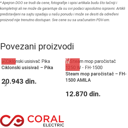
* Apejron DOO se trudi da cene, fotografije i opisi artikala budu što tačniji i
kompletniji ali ne može da garantuje da su svi podaci apsolutno ispravni. Artikli
predstavljeni na sajtu spadaju u našu ponudu i može se desiti da određeni
proizvod nije trenutno dostupan. Sve cene su sa uračunatim PDV-om.
Povezani proizvodi
Ciklonski usisivač – Pika
Steam mop paročistač – FH-
20.943
din.
1500 AMILA
12.870
din.