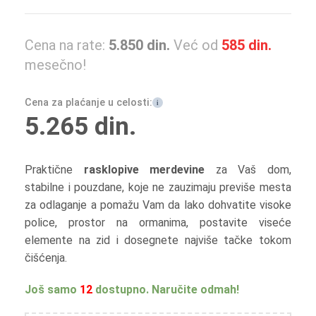
Cena na rate:
5.850
din.
Već od
585
din.
mesečno!
Cena za plaćanje u celosti:
i
5.265
din.
Praktične
rasklopive merdevine
za Vaš dom,
stabilne i pouzdane, koje ne zauzimaju previše mesta
za odlaganje a pomažu Vam da lako dohvatite visoke
police, prostor na ormanima, postavite viseće
elemente na zid i dosegnete najviše tačke tokom
čišćenja.
Još samo
12
dostupno. Naručite odmah!