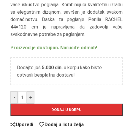
vaše iskustvo peglanja. Kombinujući kvalitetnu izradu
sa elegantnim dizajnom, savršen je dodatak svakom
domaćinstvu. Daska za peglanje Perilla RACHEL
44×120 cm je napravljena da zadovolji vaše
svakodnevne potrebe za peglanjem.
Proizvod je dostupan. Naručite odmah!
Dodajte još
5.000
din.
u korpu kako biste
ostvarili besplatnu dostavu!
-
+
DODAJ U KORPU
Uporedi
Dodaj u listu želja