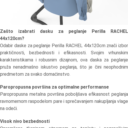
Zašto izabrati dasku za peglanje Perilla RACHEL
44x120cm?
Odabir daske za peglanje Perilla RACHEL 44x120cm znači izbor
praktičnosti, bezbednosti i efikasnosti. Svojim vrhunskim
karakteristikama i robusnim dizajnom, ova daska za peglanje
pruža nenadmašno iskustvo peglanja, što je čini neophodnim
predmetom za svako domaćinstvo.
Paropropusna površina za optimalne performanse
Paropropusna metalna površina poboljšava efikasnost peglanja
ravnomernom raspodelom pare i sprečavanjem nakupljanja vlage
na odeći.
Visok nivo bezbednosti