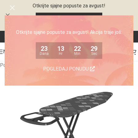
Otkrijte sjajne popuste za avgust!
23
13
22
28
Dana
Hr
Min
Sec
Otkrijte sjajne popuste za avgust! Akcija traje još:
23
13
22
28
MENI
Dana
Hr
Min
Sec
Početna
/
Kućni aparati
/
Ostali kućni aparati
POGLEDAJ PONUDU