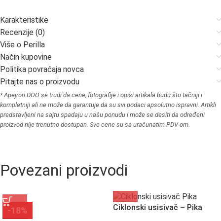
Karakteristike
Recenzije (0)
Više o Perilla
Način kupovine
Politika povraćaja novca
Pitajte nas o proizvodu
* Apejron DOO se trudi da cene, fotografije i opisi artikala budu što tačniji i
kompletniji ali ne može da garantuje da su svi podaci apsolutno ispravni. Artikli
predstavljeni na sajtu spadaju u našu ponudu i može se desiti da određeni
proizvod nije trenutno dostupan. Sve cene su sa uračunatim PDV-om.
Povezani proizvodi
Ciklonski usisivač – Pika
-18%