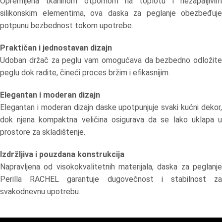
Opremljena tkaninom otpornom na toplotu i nezapaljivim
silikonskim elementima, ova daska za peglanje obezbeđuje
potpunu bezbednost tokom upotrebe.
Praktičan i jednostavan dizajn
Udoban držač za peglu vam omogućava da bezbedno odložite
peglu dok radite, čineći proces bržim i efikasnijim.
Elegantan i moderan dizajn
Elegantan i moderan dizajn daske upotpunjuje svaki kućni dekor,
dok njena kompaktna veličina osigurava da se lako uklapa u
prostore za skladištenje.
Izdržljiva i pouzdana konstrukcija
Napravljena od visokokvalitetnih materijala, daska za peglanje
Perilla RACHEL garantuje dugovečnost i stabilnost za
svakodnevnu upotrebu.