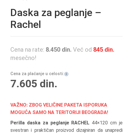
Daska za peglanje –
Rachel
Cena na rate:
8.450
din.
Već od
845
din.
mesečno!
Cena za plaćanje u celosti:
i
7.605
din.
VAŽNO: ZBOG VELIČINE PAKETA ISPORUKA
MOGUĆA SAMO NA TERITORIJI BEOGRADA!
Perilla daska za peglanje RACHEL
44×120 cm je
svestran i praktičan proizvod dizajniran da unapredi