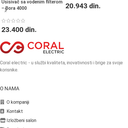
Usisivač sa vodenim filterom
20.943
din.
– Bora 4000
23.400
din.
Coral electric - u službi kvaliteta, inovativnosti i brige za svoje
korisnike.
O NAMA
O kompaniji
Kontakt
Izložbeni salon