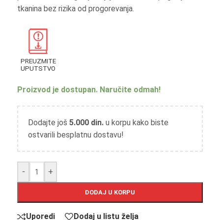
tkanina bez rizika od progorevanja.
PREUZMITE
UPUTSTVO
Proizvod je dostupan. Naručite odmah!
Dodajte još
5.000
din.
u korpu kako biste
ostvarili besplatnu dostavu!
-
+
DODAJ U KORPU
Uporedi
Dodaj u listu želja