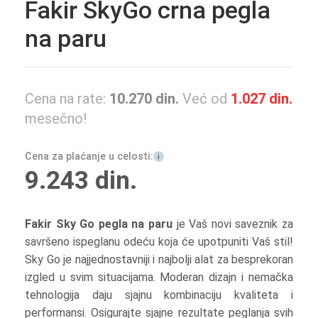
Fakir SkyGo crna pegla
na paru
Cena na rate:
10.270
din.
Već od
1.027
din.
mesečno!
Cena za plaćanje u celosti:
i
9.243
din.
Fakir Sky Go pegla na paru
je Vaš novi saveznik za
savršeno ispeglanu odeću koja će upotpuniti Vaš stil!
Sky Go je najjednostavniji i najbolji alat za besprekoran
izgled u svim situacijama. Moderan dizajn i nemačka
tehnologija daju sjajnu kombinaciju kvaliteta i
performansi. Osigurajte sjajne rezultate peglanja svih