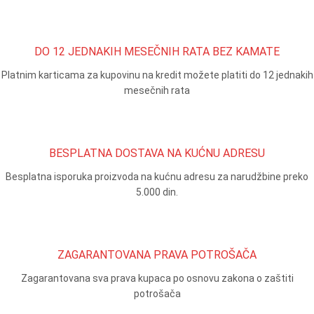
DO 12 JEDNAKIH MESEČNIH RATA BEZ KAMATE
Platnim karticama za kupovinu na kredit možete platiti do 12 jednakih
mesečnih rata
BESPLATNA DOSTAVA NA KUĆNU ADRESU
Besplatna isporuka proizvoda na kućnu adresu za narudžbine preko
5.000 din.
ZAGARANTOVANA PRAVA POTROŠAČA
Zagarantovana sva prava kupaca po osnovu zakona o zaštiti
potrošača