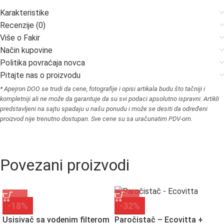
Karakteristike
Recenzije (0)
Više o Fakir
Način kupovine
Politika povraćaja novca
Pitajte nas o proizvodu
* Apejron DOO se trudi da cene, fotografije i opisi artikala budu što tačniji i
kompletniji ali ne može da garantuje da su svi podaci apsolutno ispravni. Artikli
predstavljeni na sajtu spadaju u našu ponudu i može se desiti da određeni
proizvod nije trenutno dostupan. Sve cene su sa uračunatim PDV-om.
Povezani proizvodi
-18%
-32%
Usisivač sa vodenim filterom
Paročistač – Ecovitta +