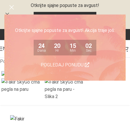
Otkrijte sjajne popuste za avgust!
24
20
15
02
Dana
Hr
Min
Sec
Otkrijte sjajne popuste za avgust! Akcija traje još:
24
20
15
02
MENI
Dana
Hr
Min
Sec
Početna
/
Kućni aparati
/
Električne pegle / Pegle na paru
POGLEDAJ PONUDU
Click to enlarge