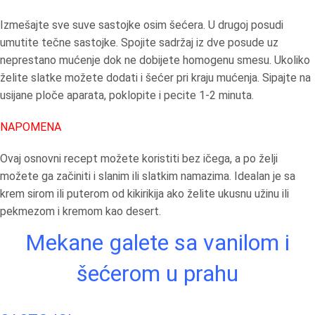
Izmešajte sve suve sastojke osim šećera. U drugoj posudi
umutite tečne sastojke. Spojite sadržaj iz dve posude uz
neprestano mućenje dok ne dobijete homogenu smesu. Ukoliko
želite slatke možete dodati i šećer pri kraju mućenja. Sipajte na
usijane ploče aparata, poklopite i pecite 1-2 minuta.
NAPOMENA
Ovaj osnovni recept možete koristiti bez ičega, a po želji
možete ga začiniti i slanim ili slatkim namazima. Idealan je sa
krem sirom ili puterom od kikirikija ako želite ukusnu užinu ili
pekmezom i kremom kao desert.
Mekane galete sa vanilom i
šećerom u prahu