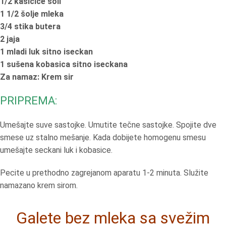
1/2 kašičice soli
1 1/2 šolje mleka
3/4 stika butera
2 jaja
1 mladi luk sitno iseckan
1 sušena kobasica sitno iseckana
Za namaz: Krem sir
PRIPREMA:
Umešajte suve sastojke. Umutite tečne sastojke. Spojite dve
smese uz stalno mešanje. Kada dobijete homogenu smesu
umešajte seckani luk i kobasice.
Pecite u prethodno zagrejanom aparatu 1-2 minuta. Služite
namazano krem sirom.
Galete bez mleka sa svežim