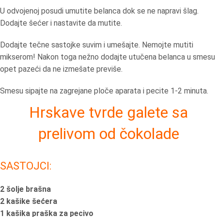
U odvojenoj posudi umutite belanca dok se ne napravi šlag.
Dodajte šećer i nastavite da mutite.
Dodajte tečne sastojke suvim i umešajte. Nemojte mutiti
mikserom! Nakon toga nežno dodajte utučena belanca u smesu
opet pazeći da ne izmešate previše.
Smesu sipajte na zagrejane ploče aparata i pecite 1-2 minuta.
Hrskave tvrde galete sa
prelivom od čokolade
SASTOJCI:
2 šolje brašna
2 kašike šećera
1 kašika praška za pecivo