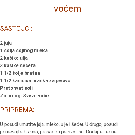
voćem
SASTOJCI:
2 jaja
1 šolja sojinog mleka
2 kašike ulja
3 kašike šećera
1 1/2 šolje brašna
1 1/2 kašičica praška za pecivo
Prstohvat soli
Za prilog: Sveže voće
PRIPREMA:
U posudi umutite jaja, mleko, ulje i šećer. U drugoj posudi
pomešajte brašno, prašak za pecivo i so. Dodajte tečne