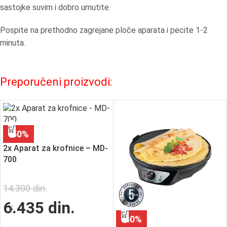
sastojke suvim i dobro umutite.
Pospite na prethodno zagrejane ploče aparata i pecite 1-2
minuta.
Preporučeni proizvodi:
-50%
2x Aparat za krofnice – MD-
700
14.300
din.
6.435
din.
-40%