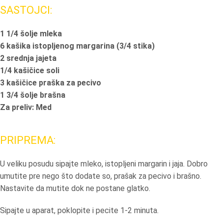
SASTOJCI:
1 1/4 šolje mleka
6 kašika istopljenog margarina (3/4 stika)
2 srednja jajeta
1/4 kašičice soli
3 kašičice praška za pecivo
1 3/4 šolje brašna
Za preliv: Med
PRIPREMA:
U veliku posudu sipajte mleko, istopljeni margarin i jaja. Dobro
umutite pre nego što dodate so, prašak za pecivo i brašno.
Nastavite da mutite dok ne postane glatko.
Sipajte u aparat, poklopite i pecite 1-2 minuta.