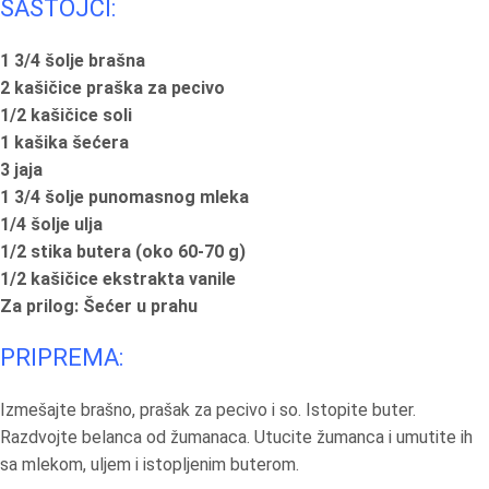
SASTOJCI:
1 3/4 šolje brašna
2 kašičice praška za pecivo
1/2 kašičice soli
1 kašika šećera
3 jaja
1 3/4 šolje punomasnog mleka
1/4 šolje ulja
1/2 stika butera (oko 60-70 g)
1/2 kašičice ekstrakta vanile
Za prilog: Šećer u prahu
PRIPREMA:
Izmešajte brašno, prašak za pecivo i so. Istopite buter.
Razdvojte belanca od žumanaca. Utucite žumanca i umutite ih
sa mlekom, uljem i istopljenim buterom.