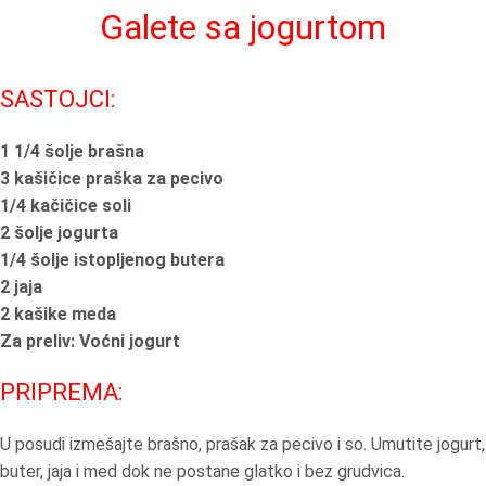
Galete sa jogurtom
SASTOJCI:
1 1/4 šolje brašna
3 kašičice praška za pecivo
1/4 kačičice soli
2 šolje jogurta
1/4 šolje istopljenog butera
2 jaja
2 kašike meda
Za preliv: Voćni jogurt
PRIPREMA:
U posudi izmešajte brašno, prašak za pecivo i so. Umutite jogurt,
buter, jaja i med dok ne postane glatko i bez grudvica.