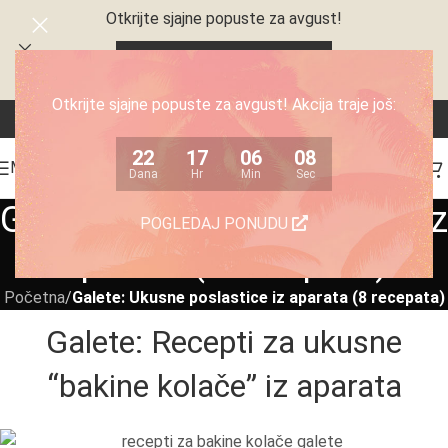
Otkrijte sjajne popuste za avgust!
22
17
06
08
Dana
Hr
Min
Sec
Otkrijte sjajne popuste za avgust! Akcija traje još:
22
17
06
08
MENI
Dana
Hr
Min
Sec
Galete: Ukusne poslastice iz
POGLEDAJ PONUDU
aparata (8 recepata)
Početna
/
Galete: Ukusne poslastice iz aparata (8 recepata)
Galete: Recepti za ukusne
“bakine kolače” iz aparata