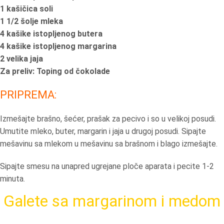
1 kašičica soli
1 1/2 šolje mleka
4 kašike istopljenog butera
4 kašike istopljenog margarina
2 velika jaja
Za preliv: Toping od čokolade
PRIPREMA:
Izmešajte brašno, šećer, prašak za pecivo i so u velikoj posudi.
Umutite mleko, buter, margarin i jaja u drugoj posudi. Sipajte
mešavinu sa mlekom u mešavinu sa brašnom i blago izmešajte.
Sipajte smesu na unapred ugrejane ploče aparata i pecite 1-2
minuta.
Galete sa margarinom i medom