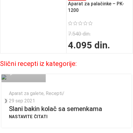
Aparat za palačinke – PK-
1200
7.540
din.
4.095
din.
Fagor Admin
Slični recepti iz kategorije:
0
Aparat za galete
,
Recepti
29 sep 2021
Slani bakin kolač sa semenkama
NASTAVITE ČITATI