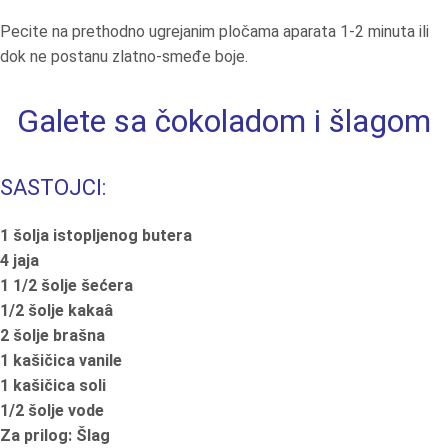
Pecite na prethodno ugrejanim pločama aparata 1-2 minuta ili
dok ne postanu zlatno-smeđe boje.
Galete sa čokoladom i šlagom
SASTOJCI:
1 šolja istopljenog butera
4 jaja
1 1/2 šolje šećera
1/2 šolje kakaâ
2 šolje brašna
1 kašičica vanile
1 kašičica soli
1/2 šolje vode
Za prilog: Šlag