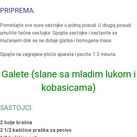
PRIPREMA:
Pomešajte sve suve sastojke u jednoj posudi. U drugoj posudi
umutite tečne sastojke. Spojite sastojke i nastavite sa
mućenjem dok se ne dobije glatka i homogena masa.
Sipajte na zagrejane ploče aparata i pecite 1-2 minuta.
Galete (slane sa mladim lukom i
kobasicama)
SASTOJCI:
2 šolje brašna
2 1/2 kašičice praška za pecivo