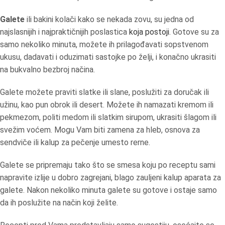
Galete
ili bakini kolači kako se nekada zovu, su jedna od
najslasnijih i najpraktičnijih poslastica
koja postoji
. Gotove su za
samo nekoliko minuta, možete ih prilagođavati sopstvenom
ukusu, dadavati i oduzimati sastojke po želji, i konačno ukrasiti
na bukvalno bezbroj načina.
Galete možete praviti slatke ili slane, poslužiti za doručak ili
užinu, kao pun obrok ili desert. Možete ih namazati kremom ili
pekmezom, politi medom ili slatkim sirupom, ukrasiti šlagom ili
svežim voćem. Mogu Vam biti zamena za hleb, osnova za
sendviče ili kalup za pečenje umesto rerne.
Galete se pripremaju tako što se smesa koju po receptu sami
napravite izlije u dobro zagrejani, blago zauljeni kalup aparata za
galete. Nakon nekoliko minuta galete su gotove i ostaje samo
da ih poslužite na način koji želite.