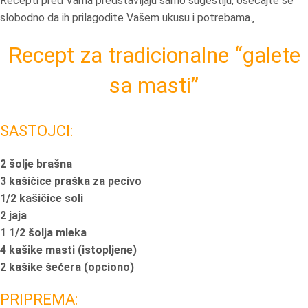
Recepti pred Vama predstavljaju samo sugestiju, osećajte se
slobodno da ih prilagodite Vašem ukusu i potrebama.‚
Recept za tradicionalne “galete
sa masti”
SASTOJCI:
2 šolje brašna
3 kašičice praška za pecivo
1/2 kašičice soli
2 jaja
1 1/2 šolja mleka
4 kašike masti (istopljene)
2 kašike šećera (opciono)
PRIPREMA: