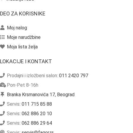
DEO ZA KORISNIKE
Moj nalog
Moje narudžbine
Moja lista želja
LOKACIJE I KONTAKT
Prodajni i izložbeni salon:
011 2420 797
Pon-Pet 8-16h
Branka Krsmanovića 17, Beograd
Servis:
011 715 85 88
Servis:
062 886 20 10
Servis:
062 886 29 64
Servis:
servis@fagor.rs