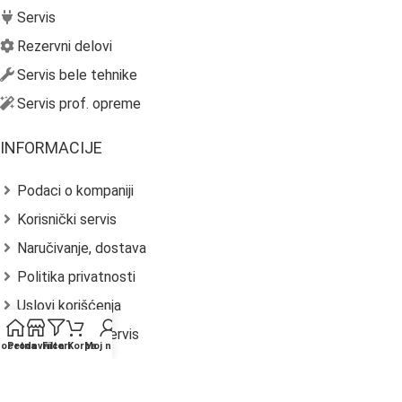
Servis
Rezervni delovi
Servis bele tehnike
Servis prof. opreme
INFORMACIJE
Podaci o kompaniji
Korisnički servis
Naručivanje, dostava
Politika privatnosti
Uslovi korišćenja
Reklamacije i servis
očetna
Prodavnica
Filteri
Korpa
Moj nalog
Vraćanje robe